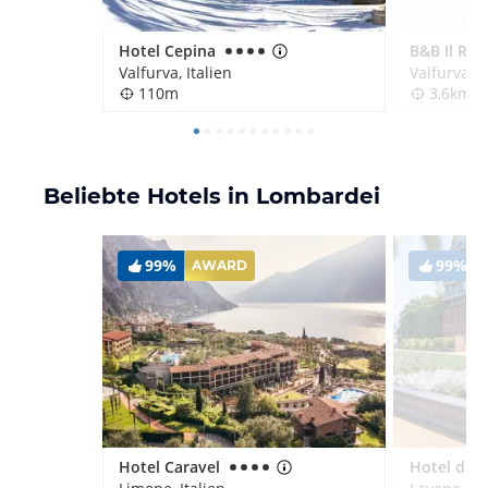
Hotel Cepina
Valfurva, Italien
Valfurva, I
110m
3,6km
Beliebte Hotels in Lombardei
99%
99%
AWARD
Hotel Caravel