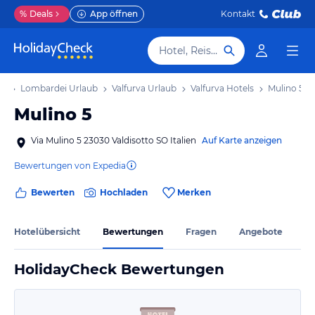
%
Deals
App öffnen
Kontakt
Hotel, Reiseziel
ub
Lombardei Urlaub
Valfurva Urlaub
Valfurva Hotels
Mulino 5
Mulino 5
Via Mulino 5 23030 Valdisotto SO Italien
Auf Karte anzeigen
Bewertungen von Expedia
Bewerten
Hochladen
Merken
Hotelübersicht
Bewertungen
Fragen
Angebote
HolidayCheck Bewertungen