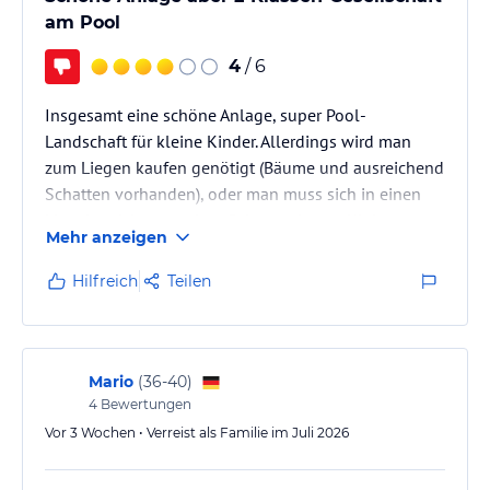
Kind…
am Pool
4
/ 6
Insgesamt eine schöne Anlage, super Pool-
Landschaft für kleine Kinder. Allerdings wird man
zum Liegen kaufen genötigt (Bäume und ausreichend
Schatten vorhanden), oder man muss sich in einen
Liegebereich ganz ohne Schatten legen. Kleine
Mehr anzeigen
Kinder sind da auch völlig egal. Interessiert nicht. Gib
Geld oder du hast Pech! Unterkünfte sind sehr
Hilfreich
Teilen
modern!
Mario
(
36-40
)
4
Bewertungen
Vor 3 Wochen • Verreist als Familie im Juli 2026