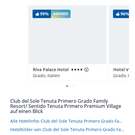
99%
96%
AWARD
Riva Palace Hotel
Hotel Vill
Grado, Italien
Grado, Ital
Club del Sole Tenuta Primero Grado Family
Resort/ Sentido Tenuta Primero Premium Village
auf einen Blick
Alle Hotelinfos Club del Sole Tenuta Primero Grado Family Resort/ Sentido Tenuta Primero Premium Village
Hotelbilder von Club del Sole Tenuta Primero Grado Family Resort/ Sentido Tenuta Primero Premium Village