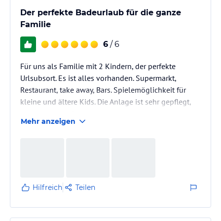
Der perfekte Badeurlaub für die ganze
Familie
6
/ 6
Für uns als Familie mit 2 Kindern, der perfekte
Urlsubsort. Es ist alles vorhanden. Supermarkt,
Restaurant, take away, Bars. Spielemöglichkeit für
kleine und ältere Kids. Die Anlage ist sehr gepflegt,
die Mitarbeiter freundlich, die Mobilehomes sehr
Mehr anzeigen
sauber und modern.
Hilfreich
Teilen