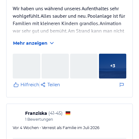
Wir haben uns während unseres Aufenthaltes sehr
wohlgefühlt. Alles sauber und neu. Poolanlage ist für
Familien mit kleineren Kindern grandios. Animation
war sehr gut und bemüht. Am Strand kann man nicht
wirklich baden ( Strandservice rentiert sich also eher
Mehr anzeigen
nicht) da das Meer zu flach ist. Muscheln sammeln
und Burgen bauen geht aber. Die Unterkunft war
schön und recht geräumig.
+
3
Hilfreich
Teilen
Franziska
(
41-45
)
1
Bewertungen
Vor 4 Wochen • Verreist als Familie im Juli 2026