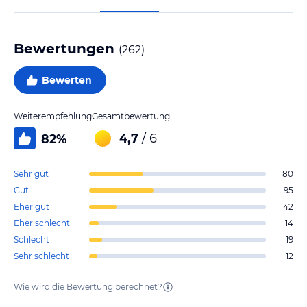
Bewertungen
(
262
)
Bewerten
Weiterempfehlung
Gesamtbewertung
4,7
/ 6
82
%
Sehr gut
80
Gut
95
Eher gut
42
Eher schlecht
14
Schlecht
19
Sehr schlecht
12
Wie wird die Bewertung berechnet?