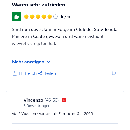
Waren sehr zufrieden
5
/ 6
Sind nun das 2. Jahr in Folge im Club del Sole Tenuta
Primero in Grado gewesen und waren erstaunt,
wieviel sich getan hat.
Vor allem die Pool-Anlage wurde ordentlich
Mehr anzeigen
ausgebaut und bietet nun vor allem für Kinder sehr
viel mehr Abwechslung.
Hilfreich
Teilen
Wir haben uns (wie auch im letzten Jahr) sehr wohl
gefühlt und waren sowohl mit der Unterkunft, der
Anlage ("Feriendorf ", Strand, Restaurant und Pools)
Vincenzo
(
46-50
)
als auch mit dem Personal, welches durchwegs sehr
3
Bewertungen
freundlich & hilfsbereit war, rundum zufrieden.
Vor 2 Wochen • Verreist als Familie im Juli 2026
Danke für den schönen…