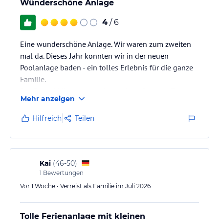
Wünderschöne Anlage
4
/ 6
Eine wunderschöne Anlage. Wir waren zum zweiten
mal da. Dieses Jahr konnten wir in der neuen
Poolanlage baden - ein tolles Erlebnis für die ganze
Familie.
Der Strand könnte man ein wenig aufwerten. Es
Mehr anzeigen
wurden zwar schon einige Sachen geändert bzw.
verbessert, trotzdem bin ich der Meinung man könnte
Hilfreich
Teilen
es noch mehr aufwerten. Der Strand bleibt meistens
so gut wie leer.
Man sollte das Seegras im Wasser entfernen und
gewisse Vorkehrungen treffen, dass es nicht wieder
Kai
(
46-50
)
zurückkommt. Das ist auch der Hauptgrund wieso
1
Bewertungen
der…
Vor 1 Woche • Verreist als Familie im Juli 2026
Tolle Ferienanlage mit kleinen