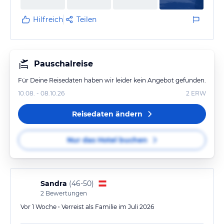
Hilfreich
Teilen
Pauschalreise
Für Deine Reisedaten haben wir leider kein Angebot gefunden.
10.08. - 08.10.26
2
ERW
Reisedaten ändern
Nur das Hotel buchen
Sandra
(
46-50
)
2
Bewertungen
Vor 1 Woche • Verreist als Familie im Juli 2026