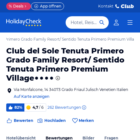
%
Deals
App öffnen
Kontakt
Hotel, Reiseziel
uta Primero Grado Family Resort/ Sentido Tenuta Primero Premium Village
Club del Sole Tenuta Primero
Grado Family Resort/ Sentido
Tenuta Primero Premium
Village
Via Monfalcone, 14 34073 Grado Friaul Julisch Venetien Italien
Auf Karte anzeigen
262
Bewertungen
82%
4,7
/ 6
Bewerten
Hochladen
Merken
Hotelübersicht
Bewertungen
Bilder
Fragen