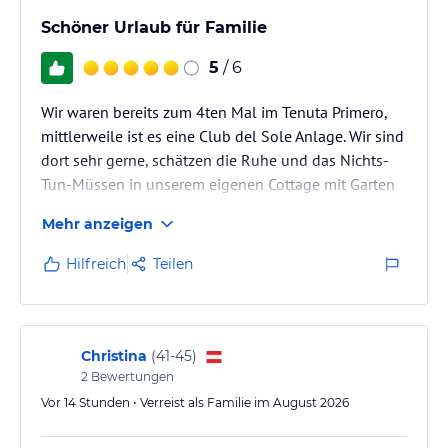
Schöner Urlaub für Familie
5
/ 6
Wir waren bereits zum 4ten Mal im Tenuta Primero,
mittlerweile ist es eine Club del Sole Anlage. Wir sind
dort sehr gerne, schätzen die Ruhe und das Nichts-
Tun-Müssen in unserem eigenen Cottage mit Garten
rundherum. Wer etwas Action mag, bekommt diese
Mehr anzeigen
über die Animationen und in der Pool Anlage. Wir
hingegen schätzen die Privatsphäre in unserem
Hilfreich
Teilen
Cottage direkt erste Reihe zum Meer (etwas abseits
der Poolanlage in einem älteren Teil der Anlage). Die
Schwimmlandschaft ist heuer neu und sehr gelungen
- für alle etwas…
Christina
(
41-45
)
2
Bewertungen
Vor 14 Stunden • Verreist als Familie im August 2026