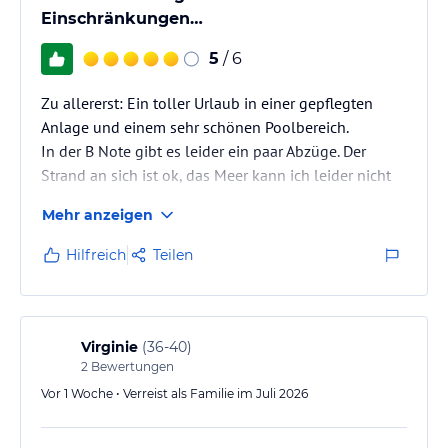
Einschränkungen…
5
/ 6
Zu allererst: Ein toller Urlaub in einer gepflegten
Anlage und einem sehr schönen Poolbereich.
In der B Note gibt es leider ein paar Abzüge. Der
Strand an sich ist ok, das Meer kann ich leider nicht
empfehlen. Aufgrund der Lage des Feriendorfes ist
Mehr anzeigen
das Wasser komplett zugewachsen und teilweise
liegen scharfkantige Steine / Felsen darin. Scharf
Hilfreich
Teilen
genug für unsere Tochter um sich den ganzen
Fußballen tief einzuschneiden, das Krankenhaus
auszusuchen ( man sollte hier sehr, sehr viel Geduld
mitbringen) und 5 Tage nicht…
Virginie
(
36-40
)
2
Bewertungen
Vor 1 Woche • Verreist als Familie im Juli 2026