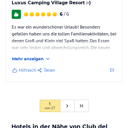
Luxus Camping Village Resort :-)
6
/ 6
Es war ein wunderschöner Urlaub! Besonders
gefallen haben uns die tollen Familienaktivitäten, bei
denen Groß und Klein viel Spaß hatten. Das Essen
war sehr lecker und abwechslungsreich. Die neuen
Bungalows sind wunderschön, modern und sehr
Mehr anzeigen
komfortabel. Außerdem war das gesamte Personal
ausgesprochen freundlich und jederzeit hilfsbereit.
Hilfreich
Teilen
Wir haben uns rundum wohlgefühlt und kommen
gerne wieder!
1
von
27
Hotels in der Nähe von Club del