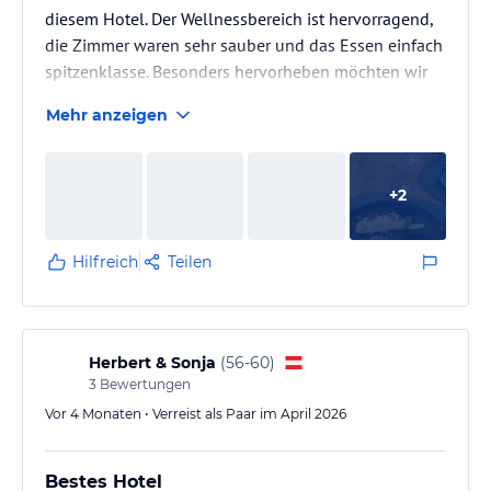
diesem Hotel. Der Wellnessbereich ist hervorragend,
die Zimmer waren sehr sauber und das Essen einfach
spitzenklasse. Besonders hervorheben möchten wir
das gesamte Personal, das stets äußerst bemüht,
Mehr anzeigen
freundlich und aufmerksam war.
Zwei Mitarbeiter sind dabei ganz besonders
+
2
herausgestochen: Lehrling Robin und
Restaurantleiter Kilian. Beide haben unseren
Aufenthalt zusätzlich versüßt und uns jeden Wunsch
Hilfreich
Teilen
von den Augen abgelesen. Selbst ein Getränk, das am
Vortag nicht…
Herbert & Sonja
(
56-60
)
3
Bewertungen
Vor 4 Monaten • Verreist als Paar im April 2026
Bestes Hotel