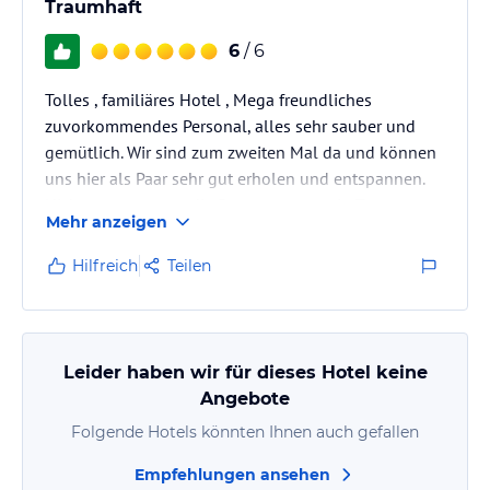
Traumhaft
6
/ 6
Tolles , familiäres Hotel , Mega freundliches
zuvorkommendes Personal, alles sehr sauber und
gemütlich. Wir sind zum zweiten Mal da und können
uns hier als Paar sehr gut erholen und entspannen.
Nicht zu vergessen die Paarmassage - ein Traum zum
Mehr anzeigen
entspannen. Wir kommen gerne wieder . Ein großes
Lob für das gesamte Personal
Hilfreich
Teilen
Leider haben wir für dieses Hotel keine
Angebote
Folgende Hotels könnten Ihnen auch gefallen
Empfehlungen ansehen