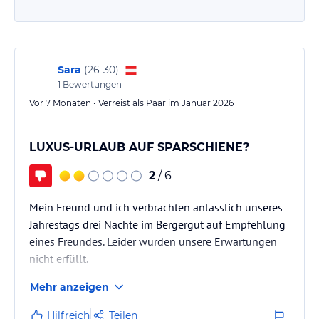
Sara
(
26-30
)
1
Bewertungen
Vor 7 Monaten • Verreist als Paar im Januar 2026
LUXUS-URLAUB AUF SPARSCHIENE?
2
/ 6
Mein Freund und ich verbrachten anlässlich unseres
Jahrestags drei Nächte im Bergergut auf Empfehlung
eines Freundes. Leider wurden unsere Erwartungen
nicht erfüllt.
Mehr anzeigen
Der Empfang war freundlich, wir konnten sogar eine
Stunde früher einchecken. Die Naturspiel Suite war
Hilfreich
Teilen