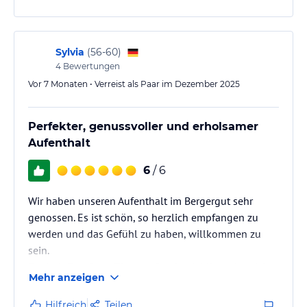
Sylvia
(
56-60
)
4
Bewertungen
Vor 7 Monaten • Verreist als Paar im Dezember 2025
Perfekter, genussvoller und erholsamer
Aufenthalt
6
/ 6
Wir haben unseren Aufenthalt im Bergergut sehr
genossen. Es ist schön, so herzlich empfangen zu
werden und das Gefühl zu haben, willkommen zu
sein.
Egal ob Empfang, Zimmer, Service, Wellnessbereich
Mehr anzeigen
und Küche, alles war perfekt. Das Bergergut ist ein
Platz zum Erholen, Entspannen und vor allem, um
Hilfreich
Teilen