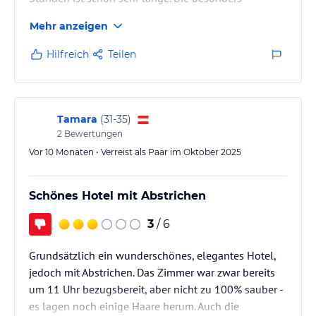
hervorgehobene Waldsauna ist ein Bretterhaufen in
Mehr anzeigen
dem 2 Personen Platz finden in ungemütlicher
Position mit kalten Füßen.
Hilfreich
Teilen
Tamara
(
31-35
)
2
Bewertungen
Vor 10 Monaten • Verreist als Paar im Oktober 2025
Schönes Hotel mit Abstrichen
3
/ 6
Grundsätzlich ein wunderschönes, elegantes Hotel,
jedoch mit Abstrichen. Das Zimmer war zwar bereits
um 11 Uhr bezugsbereit, aber nicht zu 100% sauber -
es lagen noch einige Haare herum. Auch die