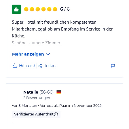
6
/ 6
Super Hotel mit freundlichen kompetenten
Mitarbeitern, egal ob am Empfang im Service in der
Küche.
Schöne, saubere Zimmer.
Gute Sommelierkenntnisse
Mehr anzeigen
Der Wellnessbereich lässt keine Wünsche offen
(Sauna, Dampfbad, infrarotkabine etc .) Getränke
Hilfreich
Teilen
werden direkt an den Pool gebracht
Wir kommen sicher wieder.
Natalie
(
56-60
)
2
Bewertungen
Vor 8 Monaten • Verreist als Paar im November 2025
Verifizierter Aufenthalt