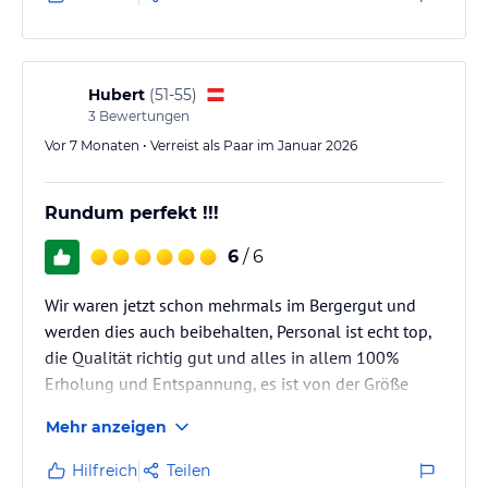
sehr schön, allerdings funktionierten mehrere
Zimmerfunktionen (Handtuchtrockner, Föhn, einige
Lichter) nicht. Eine Mitarbeiterin konnte nicht helfen
und verwies darauf, dass der Techniker erst in zwei
Hubert
(
51-55
)
Tagen verfügbar sei. Eine Lösung wurde nicht…
3
Bewertungen
Vor 7 Monaten • Verreist als Paar im Januar 2026
Rundum perfekt !!!
6
/ 6
Wir waren jetzt schon mehrmals im Bergergut und
werden dies auch beibehalten, Personal ist echt top,
die Qualität richtig gut und alles in allem 100%
Erholung und Entspannung, es ist von der Größe
sehr überschaubar aber genau dass macht es aus.
Mehr anzeigen
Man fühlt sich im Bergergut wie in einer größeren
Familie und dass sollte doch Urlaub und
Hilfreich
Teilen
Entspannung ausmachen ! LG. Hubert