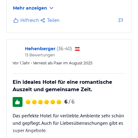
Badewanne war beschädigt, das trübte etwas das
Mehr anzeigen
Erscheinungsbild.
Das Wasser im Pool war für uns viel zu kalt, die
Hilfreich
Teilen
Whirlliegen außen konnte man nicht genießen, weil
es durch das schlechte Wetter und die niedrige
Wassertemperatur viel zu frisch war. Auch wenn es
keine Therme ist, sollte man die Möglichkeit haben
Hehenberger
(
36-40
)
in warmem…
13
Bewertungen
Vor 1 Jahr • Verreist als Paar im August 2025
Ein ideales Hotel für eine romantische
Auszeit und gemeinsame Zeit.
6
/ 6
Das perfekte Hotel für verliebte. Ambiente sehr schön
und gepflegt. Auch für Liebesüberraschungen gibt es
super Angebote.