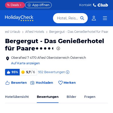
%
Deals
App öffnen
Kontakt
Hotel, Reiseziel
Afiesl Urlaub
Afiesl Hotels
Bergergut - Das Genießerhotel für Paare
Bergergut - Das Genießerhotel
für Paare
Oberafiesl 7 4170 Afiesl Oberösterreich Österreich
Auf Karte anzeigen
932
Bewertungen
95%
5,7
/ 6
Bewerten
Hochladen
Merken
Hotelübersicht
Bewertungen
Bilder
Fragen