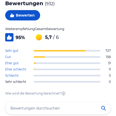
Bewertungen
(
932
)
Bewerten
Weiterempfehlung
Gesamtbewertung
5,7
/ 6
95
%
Sehr gut
727
Gut
158
Eher gut
31
Eher schlecht
11
Schlecht
5
Sehr schlecht
0
Wie wird die Bewertung berechnet?