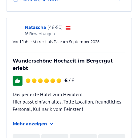
die hervorragende Küche zu genießen. Ein tolles
Haus, ein tolles Team und perfekte Gastgeber.
Natascha
(
46-50
)
16
Bewertungen
Vor 1 Jahr • Verreist als Paar im September 2025
Wunderschöne Hochzeit im Bergergut
erlebt
6
/ 6
Das perfekte Hotel zum Heiraten!
Hier passt einfach alles. Tolle Location, freundliches
Personal, Kulinarik vom Feinsten!
Mehr anzeigen