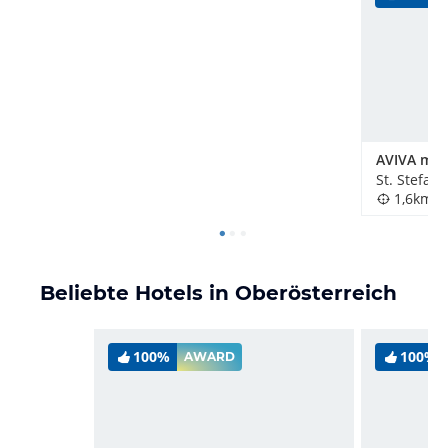
AVIVA mak
St. Stefan
1,6km
Beliebte Hotels in Oberösterreich
100%
100%
AWARD