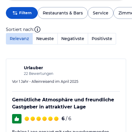
Restaurants & Bars
Service
Zimm
Filtern
Sortiert nach:
Relevanz
Neueste
Negativste
Positivste
Urlauber
22
Bewertungen
Vor 1 Jahr • Alleinreisend im April 2025
Gemütliche Atmosphäre und freundliche
Gastgeber in attraktiver Lage
6
/ 6
Ruhige Lage gepaart mit sehr zuvorkommenden