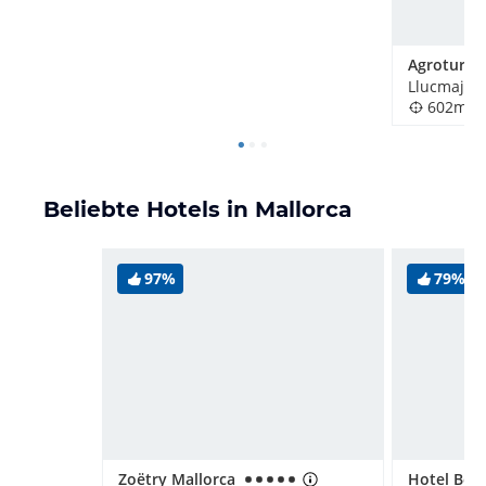
Llucmajor 
602m
Beliebte Hotels in Mallorca
97%
79%
Zoëtry Mallorca
Hotel Best