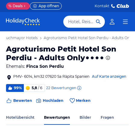
%
Deals
App öffnen
Kontakt
Hotel, Reiseziel
 / Lluchmayor Hotels
Agroturismo Petit Hotel Son Perdiu - Adults Only
Agroturismo Petit Hotel Son
Perdiu - Adults Only
Ehemals:
Finca Son Perdiu
PMV- 6014, km32 07620 Sa Ràpita Spanien
Auf Karte anzeigen
22
Bewertungen
99%
5,8
/ 6
Bewerten
Hochladen
Merken
Hotelübersicht
Bewertungen
Bilder
Fragen