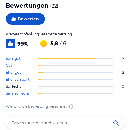
Bewertungen
(
22
)
Bewerten
Weiterempfehlung
Gesamtbewertung
5,8
/ 6
99
%
Sehr gut
17
Gut
1
Eher gut
2
Eher schlecht
1
Schlecht
0
Sehr schlecht
1
Wie wird die Bewertung berechnet?