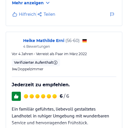
Mehr anzeigen
kurzen Ketten gehalten wurden.
Hilfreich
Teilen
Heike Mathilde Erni
(
56-60
)
4
Bewertungen
Vor 4 Jahren • Verreist als Paar im März 2022
Verifizierter Aufenthalt
Doppelzimmer
Jederzeit zu empfehlen.
6
/ 6
Ein familiär geführtes, liebevoll gestaltetes
Landhotel in ruhiger Umgebung mit wunderbaren
Service und hervorragenden Frühstück.