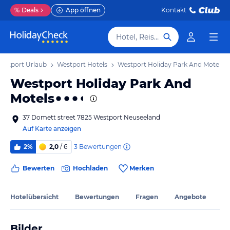
%
Deals
App öffnen
Kontakt
Hotel, Reiseziel
estport Urlaub
Westport Hotels
Westport Holiday Park And Motels
Westport Holiday Park And
Motels
37 Domett street 7825 Westport Neuseeland
Auf Karte anzeigen
3
Bewertungen
2%
2,0
/ 6
Bewerten
Hochladen
Merken
Hotelübersicht
Bewertungen
Fragen
Angebote
Bilder