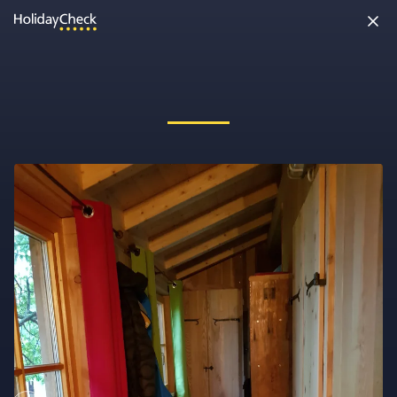
Oh nein, etwas ist schiefgelaufen!
Vielleicht wurde die Seite umbenannt oder sie ist gerade nicht
erreichbar. Tippe bitte die Adresse noch einmal ein oder ruf uns
kostenlos an unter
0891 437 9100
.
Seite neu laden