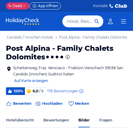
%
Deals
App öffnen
Kontakt
Hotel, Reiseziel
San Candido / Innichen Hotels
Post Alpina - Family Chalets Dolomites
Post Alpina - Family Chalets
Dolomites
Schattenweg, Fraz. Versciaco - Fraktion Vierschach 39038 San
Candido (Innichen) Südtirol Italien
Auf Karte anzeigen
178
Bewertungen
100%
6,0
/ 6
Bewerten
Hochladen
Merken
Hotelübersicht
Bewertungen
Bilder
Fragen