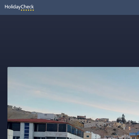
Oh
Vielleicht wurde die Seite umbenannt oder sie ist gerade nicht er
Seite neu laden