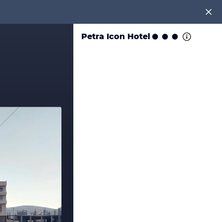
Petra Icon Hotel
en!
tenlos an unter
0891 437 9100
.