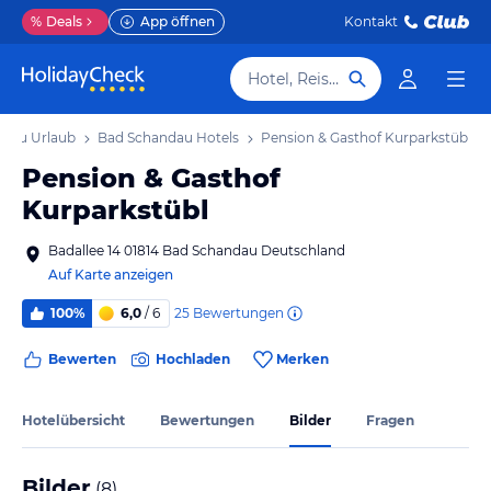
%
Deals
App öffnen
Kontakt
Hotel, Reiseziel
ndau Urlaub
Bad Schandau Hotels
Pension & Gasthof Kurparkstübl
Pension & Gasthof
Kurparkstübl
Badallee 14 01814 Bad Schandau Deutschland
Auf Karte anzeigen
25
Bewertungen
100%
6,0
/ 6
Bewerten
Hochladen
Merken
Hotelübersicht
Bewertungen
Bilder
Fragen
Bilder
(
8
)