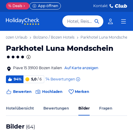
%
Deals
App öffnen
Kontakt
Hotel, Reiseziel
 / Bozen Urlaub
Bolzano / Bozen Hotels
Parkhotel Luna Mondschein
Parkhotel Luna Mondschein
Piave 15 39100 Bozen Italien
Auf Karte anzeigen
74
Bewertungen
94%
5,0
/ 6
Bewerten
Hochladen
Merken
Hotelübersicht
Bewertungen
Bilder
Fragen
Bilder
(
64
)