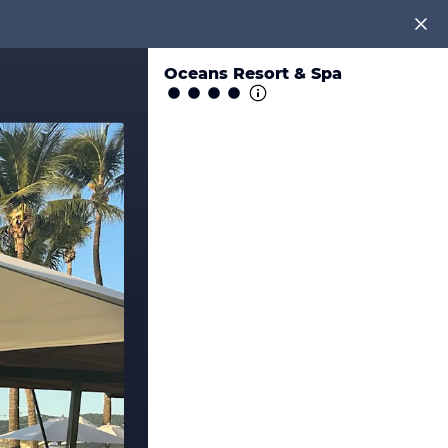
Oceans Resort & Spa
en!
tenlos an unter
0891 437 9100
.