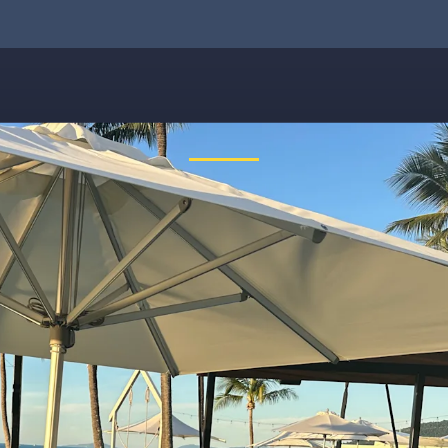
 nein, etwas ist schiefgelauf
reichbar. Tippe bitte die Adresse noch einmal ein oder ruf uns kos