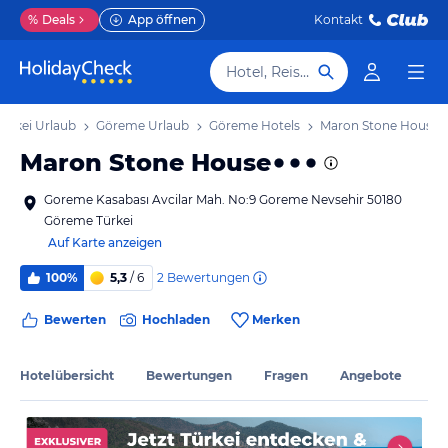
%
Deals
App öffnen
Kontakt
Hotel, Reiseziel
Türkei Urlaub
Göreme Urlaub
Göreme Hotels
Maron Stone House
Maron Stone House
Goreme Kasabası Avcilar Mah. No:9 Goreme Nevsehir 50180
Göreme Türkei
Auf Karte anzeigen
2
Bewertungen
100%
5,3
/ 6
Bewerten
Hochladen
Merken
Hotelübersicht
Bewertungen
Fragen
Angebote