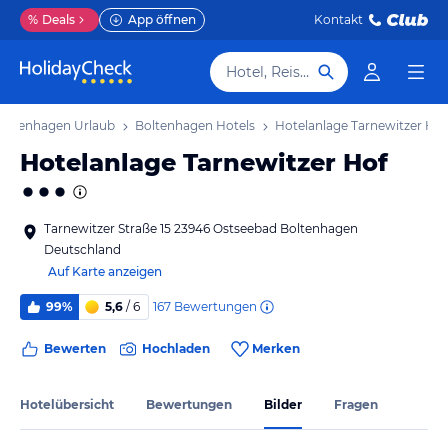
%
Deals
App öffnen
Kontakt
Hotel, Reiseziel
oltenhagen Urlaub
Boltenhagen Hotels
Hotelanlage Tarnewitzer Hof
Hotelanlage Tarnewitzer Hof
Tarnewitzer Straße 15 23946 Ostseebad Boltenhagen
Deutschland
Auf Karte anzeigen
167
Bewertungen
99%
5,6
/ 6
Bewerten
Hochladen
Merken
Hotelübersicht
Bewertungen
Bilder
Fragen