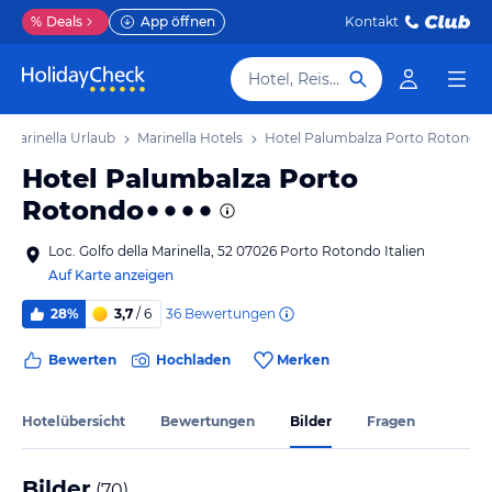
%
Deals
App öffnen
Kontakt
Hotel, Reiseziel
Marinella Urlaub
Marinella Hotels
Hotel Palumbalza Porto Rotondo
Hotel Palumbalza Porto
Rotondo
Loc. Golfo della Marinella, 52 07026 Porto Rotondo Italien
Auf Karte anzeigen
36
Bewertungen
28%
3,7
/ 6
Bewerten
Hochladen
Merken
Hotelübersicht
Bewertungen
Bilder
Fragen
Bilder
(
70
)