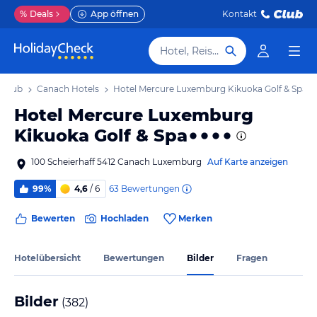
%
Deals
App öffnen
Kontakt
Hotel, Reiseziel
rlaub
Canach Hotels
Hotel Mercure Luxemburg Kikuoka Golf & Spa
Hotel Mercure Luxemburg
Kikuoka Golf & Spa
100 Scheierhaff 5412 Canach Luxemburg
Auf Karte anzeigen
63
Bewertungen
99%
4,6
/ 6
Bewerten
Hochladen
Merken
Hotelübersicht
Bewertungen
Bilder
Fragen
Bilder
(
382
)