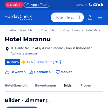
%
Deals
App öffnen
Kontakt
Hotel, Reiseziel
-Papua/Irian Jaya Urlaub
Atsy Urlaub
Atsy Hotels
Hotel Marannu
Hotel Marannu
JL. Barito No. 03 Atsy Asmat Regency Papua Indonesien
Auf Karte anzeigen
2
Bewertungen
100%
4
/ 6
Bewerten
Hochladen
Merken
Hotelübersicht
Bewertungen
Bilder
Fragen
Bilder - Zimmer
(
1
)