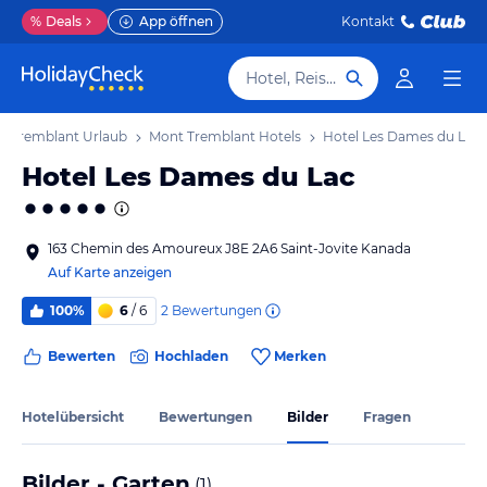
%
Deals
App öffnen
Kontakt
Hotel, Reiseziel
t Tremblant Urlaub
Mont Tremblant Hotels
Hotel Les Dames du Lac
Hotel Les Dames du Lac
163 Chemin des Amoureux J8E 2A6 Saint-Jovite Kanada
Auf Karte anzeigen
2
Bewertungen
100%
6
/ 6
Bewerten
Hochladen
Merken
Hotelübersicht
Bewertungen
Bilder
Fragen
Bilder - Garten
(
1
)