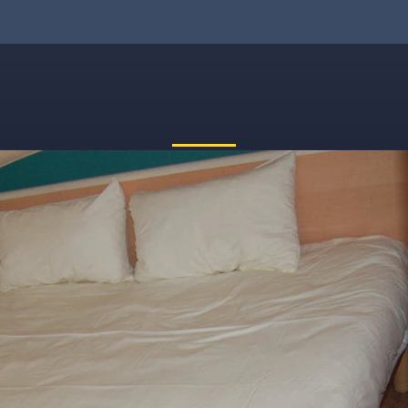
 nein, etwas ist schiefgelauf
reichbar. Tippe bitte die Adresse noch einmal ein oder ruf uns kos