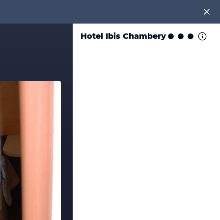
Hotel Ibis Chambery
en!
tenlos an unter
0891 437 9100
.