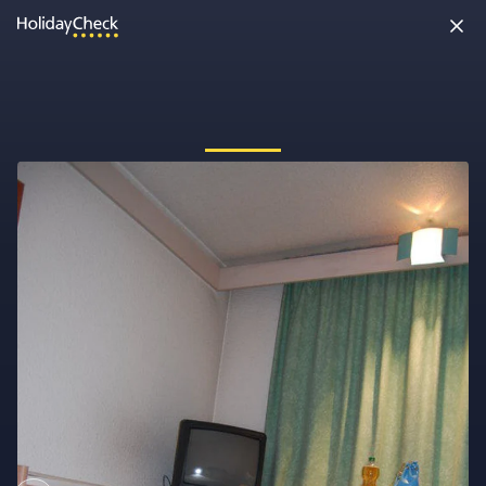
Oh nein, etwas ist schiefgelaufen!
Vielleicht wurde die Seite umbenannt oder sie ist gerade nicht
erreichbar. Tippe bitte die Adresse noch einmal ein oder ruf uns
kostenlos an unter
0891 437 9100
.
Seite neu laden