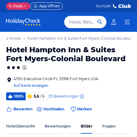
%
Deals
App öffnen
Kontakt
Hotel, Reiseziel
yers Hotels
Hotel Hampton Inn & Suites Fort Myers-Colonial Boulevard
Hotel Hampton Inn & Suites
Fort Myers-Colonial Boulevard
4350 Executive Circle FL 33916 Fort Myers USA
Auf Karte anzeigen
29
Bewertungen
100%
5,6
/ 6
Bewerten
Hochladen
Merken
Hotelübersicht
Bewertungen
Bilder
Fragen