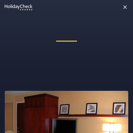
Oh nein, etwas ist schiefgelaufen!
Vielleicht wurde die Seite umbenannt oder sie ist gerade nicht
erreichbar. Tippe bitte die Adresse noch einmal ein oder ruf uns
kostenlos an unter
0891 437 9100
.
Seite neu laden