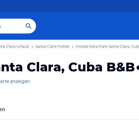
nta Clara Urlaub
Santa Clara Hotels
Hostal Vista Park Santa Clara, Cu
anta Clara, Cuba B&B
arte anzeigen
en