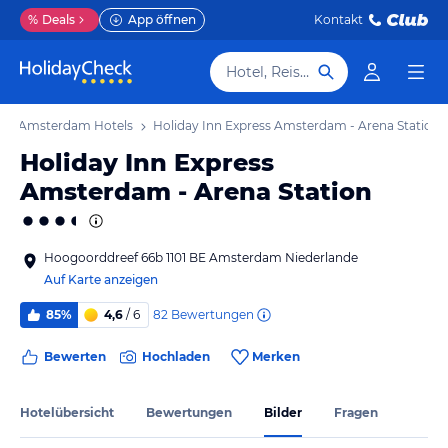
%
Deals
App öffnen
Kontakt
Hotel, Reiseziel
Amsterdam Hotels
Holiday Inn Express Amsterdam - Arena Station
Holiday Inn Express
Amsterdam - Arena Station
Hoogoorddreef 66b 1101 BE Amsterdam Niederlande
Auf Karte anzeigen
82
Bewertungen
85%
4,6
/ 6
Bewerten
Hochladen
Merken
Hotelübersicht
Bewertungen
Bilder
Fragen