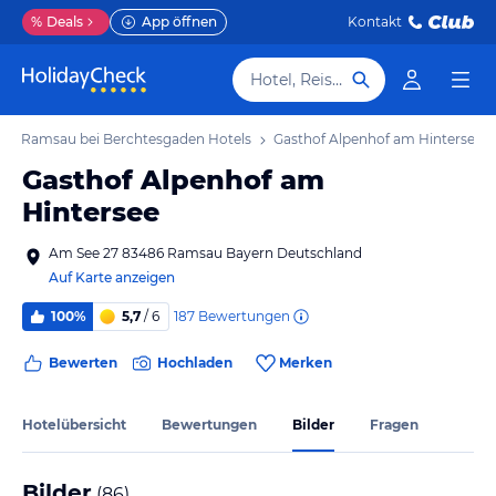
%
Deals
App öffnen
Kontakt
Hotel, Reiseziel
Ramsau bei Berchtesgaden Hotels
Gasthof Alpenhof am Hintersee
Gasthof Alpenhof am
Hintersee
Am See 27 83486 Ramsau Bayern Deutschland
Auf Karte anzeigen
187
Bewertungen
100%
5,7
/ 6
Bewerten
Hochladen
Merken
Hotelübersicht
Bewertungen
Bilder
Fragen
Bilder
(
86
)