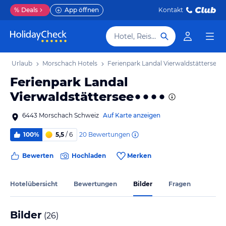
%
Deals
App öffnen
Kontakt
Hotel, Reiseziel
ach Urlaub
Morschach Hotels
Ferienpark Landal Vierwaldstättersee
Ferienpark Landal
Vierwaldstättersee
6443 Morschach Schweiz
Auf Karte anzeigen
20
Bewertungen
100%
5,5
/ 6
Bewerten
Hochladen
Merken
Hotelübersicht
Bewertungen
Bilder
Fragen
Bilder
(
26
)