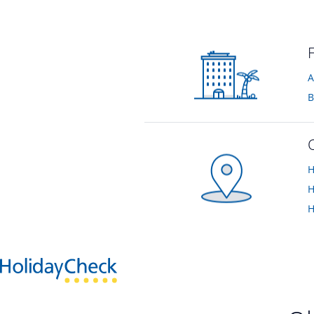
2-Bett-Schlafzimmer FeWo1
vom Hotelier • Dezember 2014
vom Hotelier • Feb
H
H
H