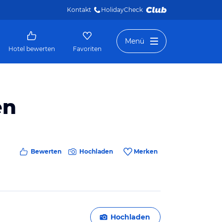
Kontakt
HolidayCheck 
Menü
Hotel bewerten
Favoriten
en
Bewerten
Hochladen
Merken
Hochladen