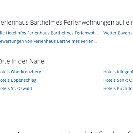
Mit Geschirrspülmaschine, Mikrowelle, Backofen, Kühlschrank mit Gefrierfach, Kaffeemaschine, Wasserkocher, Eierkocher, Toaster, Brotschneidemaschine
ruar 2015
Ferienhaus Barthelmes Ferienwohnungen auf ein
Alle Hotelinfos Ferienhaus Barthelmes Ferienwohnungen
Wetter Bayern
Bewertungen von Ferienhaus Barthelmes Ferienwohnungen
Orte in der Nähe
otels
Oberkreuzberg
Hotels
Klingen
otels
Eppenschlag
Hotels
Sankt O
otels
St. Oswald
Hotels
Kirchdo