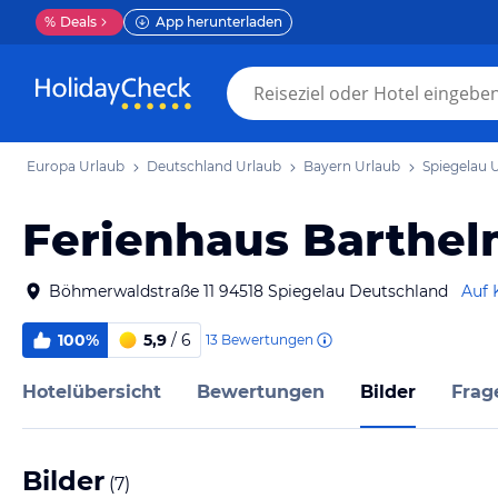
%
Deals
App herunterladen
Europa Urlaub
Deutschland Urlaub
Bayern Urlaub
Spiegelau 
Ferienhaus Barthe
Böhmerwaldstraße 11 94518 Spiegelau Deutschland
Auf 
100%
5,9
/ 6
13
Bewertungen
Hotelübersicht
Bewertungen
Bilder
Frag
Bilder
(
7
)