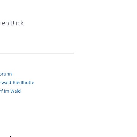
Mit Badewanne, Waschbecken und WC, Fön u. Schminkspiegel
vom Hotelier • Dezember 2014
en Blick
brunn
swald-Riedlhütte
rf im Wald