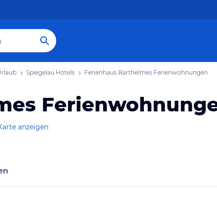
Urlaub
Spiegelau Hotels
Ferienhaus Barthelmes Ferienwohnungen
lmes Ferienwohnung
Karte anzeigen
en