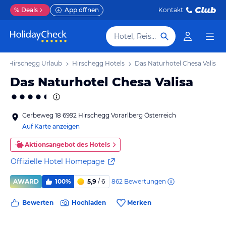
%
Deals
App öffnen
Kontakt
Hotel, Reiseziel
Hirschegg Urlaub
Hirschegg Hotels
Das Naturhotel Chesa Valisa
Das Naturhotel Chesa Valisa
Gerbeweg 18 6992 Hirschegg Vorarlberg Österreich
Auf Karte anzeigen
Aktionsangebot des Hotels
Offizielle Hotel Homepage
862
Bewertungen
AWARD
100%
5,9
/ 6
Bewerten
Hochladen
Merken