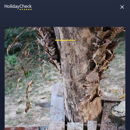
Oh nein, etwas ist schiefgelaufen!
Vielleicht wurde die Seite umbenannt oder sie ist gerade nicht
erreichbar. Tippe bitte die Adresse noch einmal ein oder ruf uns
kostenlos an unter
0891 437 9100
.
Seite neu laden