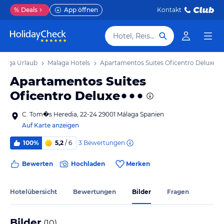
%
Deals
App öffnen
Kontakt
Hotel, Reiseziel
alaga Urlaub
Malaga Hotels
Apartamentos Suites Oficentro Deluxe
Apartamentos Suites
Oficentro Deluxe
C. Tom�s Heredia, 22-24 29001 Málaga Spanien
Auf Karte anzeigen
3
Bewertungen
100%
5,2
/ 6
Bewerten
Hochladen
Merken
Hotelübersicht
Bewertungen
Bilder
Fragen
Bilder
(
10
)