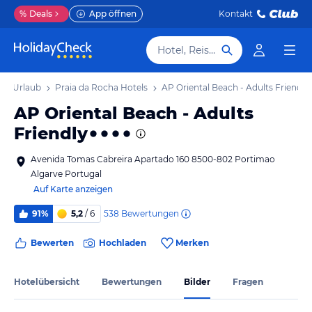
%
Deals
App öffnen
Kontakt
Hotel, Reiseziel
cha Urlaub
Praia da Rocha Hotels
AP Oriental Beach - Adults Friendly
AP Oriental Beach - Adults
Friendly
Avenida Tomas Cabreira Apartado 160 8500-802 Portimao
Algarve Portugal
Auf Karte anzeigen
538
Bewertungen
91%
5,2
/ 6
Bewerten
Hochladen
Merken
Hotelübersicht
Bewertungen
Bilder
Fragen