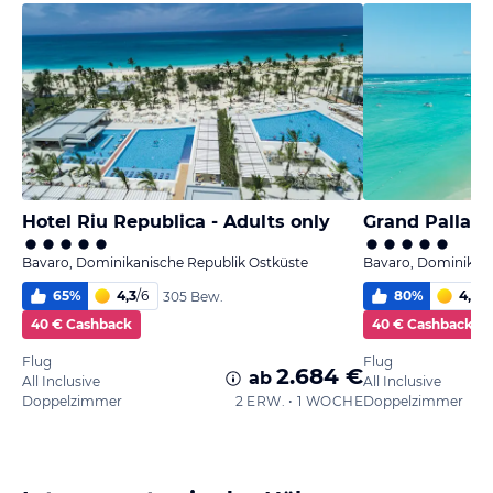
Hotel Riu Republica - Adults only
Bavaro, Dominikanische Republik Ostküste
Bavaro, Dominikani
65
%
4,3
/
6
80
%
4,9
/
6
305 Bew.
40 € Cashback
40 € Cashback
Flug
Flug
2.684 €
ab
All Inclusive
All Inclusive
Doppelzimmer
2 ERW. • 1 WOCHE
Doppelzimmer