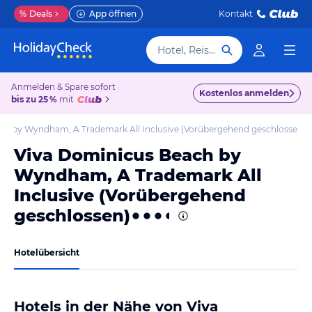
%
Deals
App öffnen
Kontakt
Hotel, Reiseziel
Anmelden & Spare sofort
Kostenlos anmelden
bis zu 25 %
mit
ch by Wyndham, A Trademark All Inclusive (Vorübergehend geschlossen)
Viva Dominicus Beach by
Wyndham, A Trademark All
Inclusive (Vorübergehend
geschlossen)
Hotelübersicht
Hotels in der Nähe von Viva