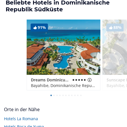
Beliebte Hotels in Dominikanische
Republik Südküste
91%
88%
Dreams Dominicus La Romana
Bayahibe, Dominikanische Republik
Orte in der Nähe
Hotels
La Romana
Hotels
Boca de Yuma