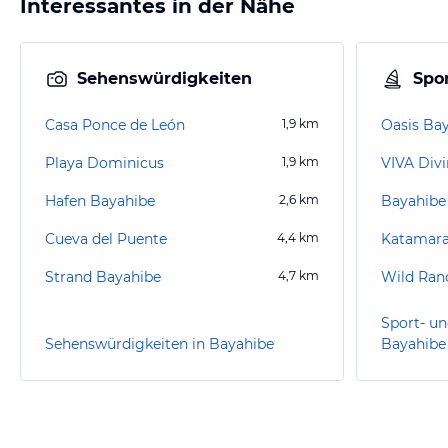
Interessantes in der Nähe
Sehenswürdigkeiten
Spor
Casa Ponce de León
1,9
km
Playa Dominicus
1,9
km
VIVA Divi
Hafen Bayahibe
2,6
km
Bayahibe
Cueva del Puente
4,4
km
Katamara
Strand Bayahibe
4,7
km
Wild Ran
Sport- un
Sehenswürdigkeiten in Bayahibe
Bayahibe