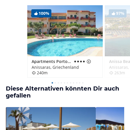
100%
97%
Apartments Portokali
Anissaras, Griechenland
Anissaras,
240m
263m
Diese Alternativen könnten Dir auch
gefallen