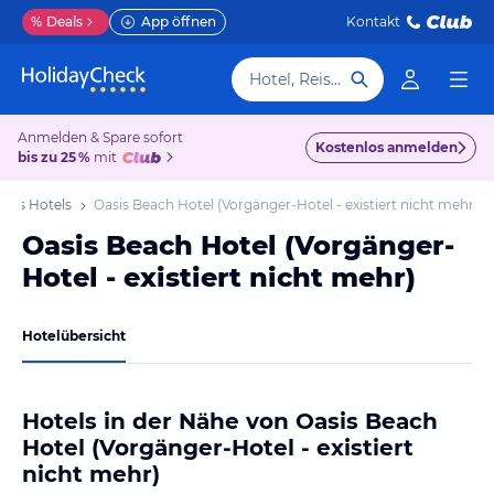
%
Deals
App öffnen
Kontakt
Hotel, Reiseziel
Anmelden & Spare sofort
Kostenlos anmelden
bis zu 25 %
mit
aras Hotels
Oasis Beach Hotel (Vorgänger-Hotel - existiert nicht mehr)
Oasis Beach Hotel (Vorgänger-
Hotel - existiert nicht mehr)
Hotelübersicht
Hotels in der Nähe von Oasis Beach
Hotel (Vorgänger-Hotel - existiert
nicht mehr)