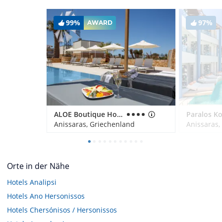
99%
97%
AWARD
ALOE Boutique Hotel powered by Anissa Beach
Anissaras, Griechenland
Anissaras,
Orte in der Nähe
Hotels
Analipsi
Hotels
Ano Hersonissos
Hotels
Chersónisos / Hersonissos