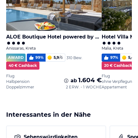
ALOE Boutique Hotel powered by Anissa Beach
Hotel Villa M
Anissaras, Kreta
Malia, Kreta
AWARD
99
%
5,9
/
6
97
%
5,4
/
6
310 Bew.
40 € Cashback
20 € Cashback
Flug
Flug
1.604 €
ab
Halbpension
ohne Verpflegung
Doppelzimmer
2 ERW. • 1 WOCHE
Appartement
Interessantes in der Nähe
Sehenswürdigkeiten
Spor