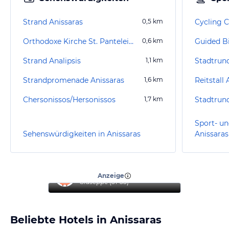
Strand Anissaras
0,5
km
Orthodoxe Kirche St. Panteleimon
0,6
km
Guided B
Strand Analipsis
1,1
km
Stadtrun
Strandpromenade Anissaras
1,6
km
Reitstall 
Chersonissos/Hersonissos
1,7
km
Stadtrun
Sport- un
Sehenswürdigkeiten in Anissaras
Anissaras
“
Top Hotel
”
Anzeige
Giuseppe
(
51-55
)
Beliebte Hotels in Anissaras