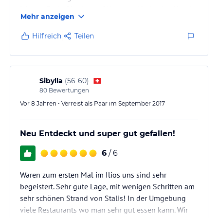
Ich war Ende Oktober auf Kreta und habe das Hotel
Mehr anzeigen
spontan online gebucht. Obwohl es schon wenige
Tage wegen Saisonende geschlossen war, wurde mir
Hilfreich
Teilen
trotzdem noch ein Zimmer zur Verfügung gestellt.
Top Service
Sibylla
(
56-60
)
80
Bewertungen
Vor 8 Jahren • Verreist als Paar im September 2017
Neu Entdeckt und super gut gefallen!
6
/ 6
Waren zum ersten Mal im Ilios uns sind sehr
begeistert. Sehr gute Lage, mit wenigen Schritten am
sehr schönen Strand von Stalis! In der Umgebung
viele Restaurants wo man sehr gut essen kann. Wir