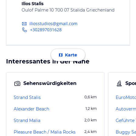
Ilios Stalis
Oulof Palme 10 700 07 Stalida Griechenland
iliosstudios@gmail.com
+302897031628
Karte
Interessantes in der Nähe
Sehenswürdigkeiten
Spor
Strand Stalis
0,6
km
EuroMoto
Alexander Beach
1,2
km
Autoverm
Strand Malia
2,0
km
Pleasure Beach / Malia Rocks
2,4
km
Buggy Sa