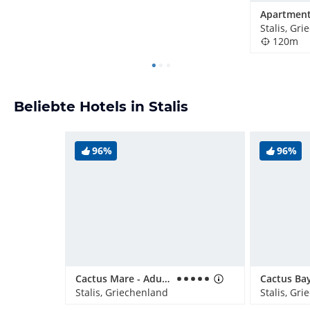
Apartment
Stalis, Gr
120m
Beliebte Hotels in Stalis
96%
96%
Cactus Mare - Adults only
Cactus Ba
Stalis, Griechenland
Stalis, Gr