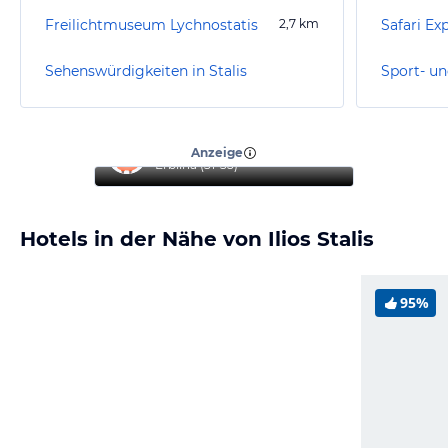
Freilichtmuseum Lychnostatis
2,7
km
Safari Ex
Sehenswürdigkeiten in Stalis
Sport- un
“
Reise mit Familie
”
Anzeige
Erblina
(
31-35
)
Hotels in der Nähe von Ilios Stalis
95%