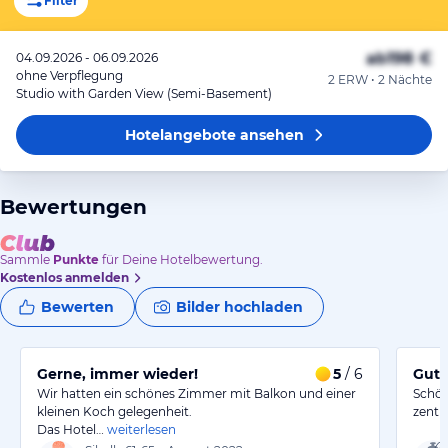
Filter
ab
198 €
04.09.2026 - 06.09.2026
ohne Verpflegung
2 ERW • 2 Nächte
Studio with Garden View (Semi-Basement)
Hotelangebote
ansehen
Bewertungen
Sammle
Punkte
für Deine Hotelbewertung.
Kostenlos anmelden
Bewerten
Bilder hochladen
Gerne, immer wieder!
5
/ 6
Gute
Wir hatten ein schönes Zimmer mit Balkon und einer
Schön
kleinen Koch gelegenheit.
zentra
Das Hotel…
weiterlesen