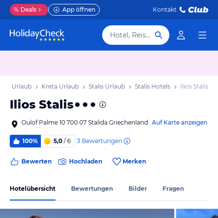
%
Deals
App öffnen
Kontakt
Hotel, Reiseziel
and Urlaub
Kreta Urlaub
Stalis Urlaub
Stalis Hotels
Ilios Stalis
Ilios Stalis
Oulof Palme 10 700 07 Stalida Griechenland
Auf Karte anzeigen
3
Bewertungen
100%
5,0
/ 6
Bewerten
Hochladen
Merken
Hotelübersicht
Bewertungen
Bilder
Fragen