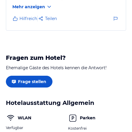
hatten ein sehr schönes Zimmer, Bad mit Dusche
Mehr anzeigen
(super) sehr grosser Balkon. Im Garten ein grosser
Pool mit sehr guten Liegestühlen. Am Mittwoch gabs
Hilfreich
Teilen
Kuchen von der Mutter gebacken! Es hat uns sehr
gut gefallen ! Wir kommen gerne wieder.
Fragen zum Hotel?
Ehemalige Gäste des Hotels kennen die Antwort!
Frage stellen
Hotelausstattung Allgemein
WLAN
Parken
Verfügbar
Kostenfrei