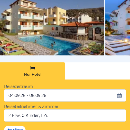
vom Hotelie
Nur Hotel
Reisezeitraum
04.09.26 - 06.09.26
Reiseteilnehmer & Zimmer
2 Erw, 0 Kinder, 1 Zi.