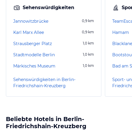
Sehenswürdigkeiten
Spor
Jannowitzbrücke
0,9
km
TeamEsca
Karl Marx Allee
0,9
km
Hamam
Strausberger Platz
1,0
km
Blacklan
Stadtmodelle Berlin
1,0
km
Bootstour
Märkisches Museum
1,0
km
Bad am S
Sehenswürdigkeiten in Berlin-
Sport- un
Friedrichshain-Kreuzberg
Friedrich
Beliebte Hotels in Berlin-
Friedrichshain-Kreuzberg