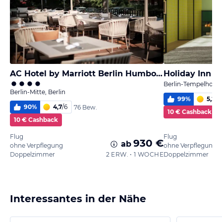
AC Hotel by Marriott Berlin Humboldthain Park
Berlin-Tempelhof-S
Berlin-Mitte, Berlin
99
%
5,2
/
6
90
%
4,7
/
6
76 Bew.
10 € Cashback
10 € Cashback
Flug
Flug
930 €
ab
ohne Verpflegung
ohne Verpflegung
Doppelzimmer
2 ERW. • 1 WOCHE
Doppelzimmer
Interessantes in der Nähe