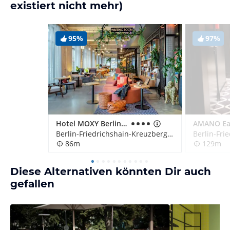
existiert nicht mehr)
95%
97%
Hotel MOXY Berlin Ostbahnhof
AMANO Eas
Berlin-Friedrichshain-Kreuzberg, Deutschland
86m
129m
Diese Alternativen könnten Dir auch
gefallen