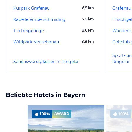
Kurpark Grafenau
6,9
km
Grafenau
Kapelle Vorderschmiding
7,9
km
Hirschge
Tierfreigehege
8,6
km
Wandern
Wildpark Neuschönau
8,8
km
Golfclub
Sport- un
Sehenswürdigkeiten in Ringelai
Ringelai
Beliebte Hotels in Bayern
100%
100%
AWARD