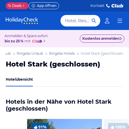
%
Deals
App öffnen
Kontakt
Hotel, Reiseziel
Anmelden & Spare sofort
Kostenlos anmelden
bis zu 25 %
mit
Urlaub
Ringelai Urlaub
Ringelai Hotels
Hotel Stark (geschlossen)
Hotel Stark (geschlossen)
Hotelübersicht
Hotels in der Nähe von Hotel Stark
(geschlossen)
91%
100%