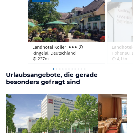
Landhotel Koller
Ringelai, Deutschland
Hohenau, 
227m
4,1km
Urlaubsangebote, die gerade
besonders gefragt sind