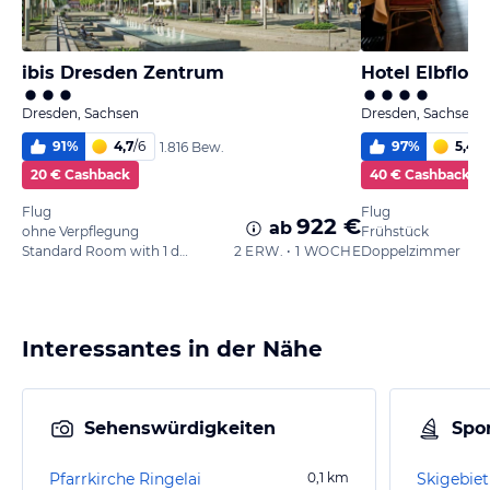
ibis Dresden Zentrum
Hotel Elbflor
Dresden, Sachsen
Dresden, Sachsen
91
%
4,7
/
6
97
%
5,4
/
6
1.816 Bew.
20 € Cashback
40 € Cashback
Flug
Flug
922 €
ab
ohne Verpflegung
Frühstück
Standard Room with 1 double bed 160 x 200 cm
2 ERW. • 1 WOCHE
Doppelzimmer
Interessantes in der Nähe
Sehenswürdigkeiten
Spor
Pfarrkirche Ringelai
0,1
km
Skigebie