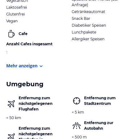
Vegetarisch
Anfrage)
Laktosefrei
Getränkeautomat
Glutenfrei
Snack Bar
Vegan
Diabetiker Speisen
Lunchpakete
Cafe
Allergiker Speisen
Anzahl Cafes insgesamt
1
Mehr anzeigen
Umgebung
Entfernung zum
Entfernung zum
nächstgelegenen
Stadtzentrum
Flughafen
< 5 km
< 50 km
Entfernung zur
Entfernung zum
Autobahn
nächstgelegenen
< 500 m