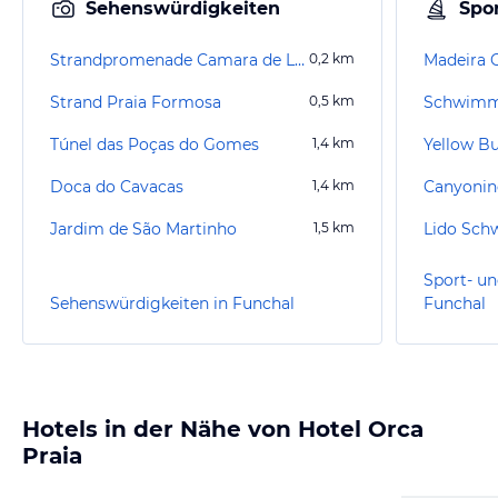
Sehenswürdigkeiten
Spor
Strandpromenade Camara de Lobos
0,2
km
Madeira G
Strand Praia Formosa
0,5
km
Schwimm
Túnel das Poças do Gomes
1,4
km
Doca do Cavacas
1,4
km
Jardim de São Martinho
1,5
km
Lido Sc
Sport- un
Sehenswürdigkeiten in Funchal
Funchal
Hotels in der Nähe von Hotel Orca
Praia