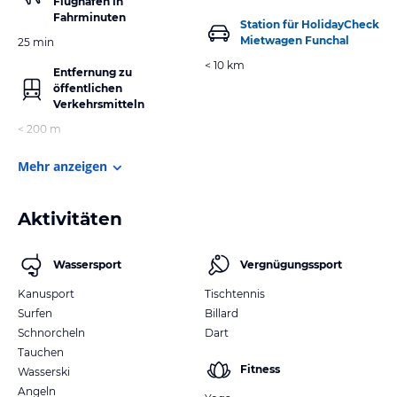
Flughafen in
Fahrminuten
Station für HolidayCheck
Mietwagen Funchal
25 min
< 10 km
Entfernung zu
öffentlichen
Verkehrsmitteln
< 200 m
Mehr anzeigen
Aktivitäten
Wassersport
Vergnügungssport
Kanusport
Tischtennis
Surfen
Billard
Schnorcheln
Dart
Tauchen
Fitness
Wasserski
Angeln