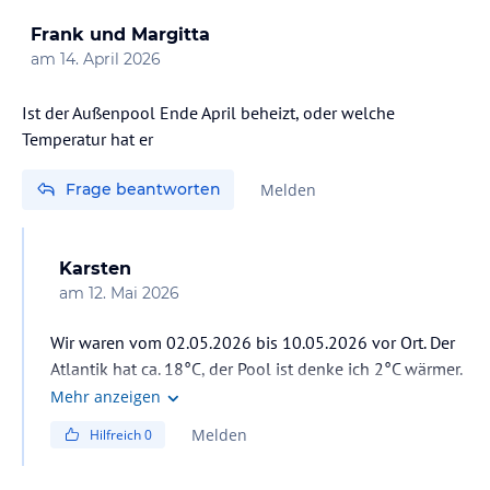
Frank und Margitta
am
14. April 2026
Ist der Außenpool Ende April beheizt, oder welche
Temperatur hat er
Frage beantworten
Melden
Karsten
am
12. Mai 2026
Wir waren vom 02.05.2026 bis 10.05.2026 vor Ort. Der
Atlantik hat ca. 18°C, der Pool ist denke ich 2°C wärmer.
Ich vermute ungeheizt.
Mehr anzeigen
Passt aber nach einem Wandertag top.
Melden
Hilfreich
0