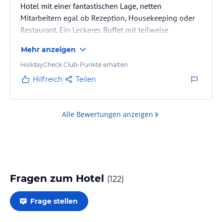
Hotel mit einer fantastischen Lage, netten
Mitarbeitern egal ob Rezeption, Housekeeping oder
Restaurant. Ein Leckeres Buffet mit teilweise
madeirischen Spezialitäten! Einfach nur
Mehr anzeigen
empfehlenswert!
HolidayCheck Club-Punkte erhalten
Hilfreich
Teilen
Alle Bewertungen anzeigen
Fragen zum Hotel
(
122
)
Frage stellen