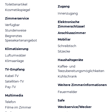
Toilettenartikel
Zugang
Kosmetikspiegel
Innenzugang
Zimmerservice
Elektronische
Verfügbar
Zimmerschlüssel
Stundenweise
Anschlusszimmer
Begrenztes
Mobiliar
Speisekartenangebot
Schreibtisch
Klimatisierung
Sitzecke
Luftumwälzer
Haushaltsgeräte
Klimaanlage
Kaffee- und
TV-Empfang
Teezubereitungsmöglichkeiten
Kabel-TV
Kühlschrank
Satelliten-TV
Weitere Zimmerinformationen
Pay-TV
Feuermelder
Multimedia
Safe
Telefon
Weckservice/Wecker
Filme im Zimmer