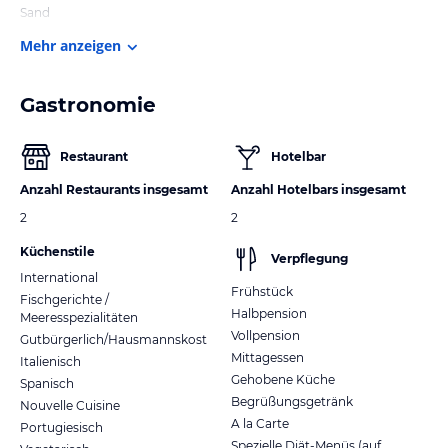
Sand
Mehr anzeigen
Gastronomie
Restaurant
Hotelbar
Anzahl Restaurants insgesamt
Anzahl Hotelbars insgesamt
2
2
Küchenstile
Verpflegung
International
Frühstück
Fischgerichte /
Halbpension
Meeresspezialitäten
Vollpension
Gutbürgerlich/Hausmannskost
Mittagessen
Italienisch
Gehobene Küche
Spanisch
Begrüßungsgetränk
Nouvelle Cuisine
A la Carte
Portugiesisch
Spezielle Diät-Menüs (auf