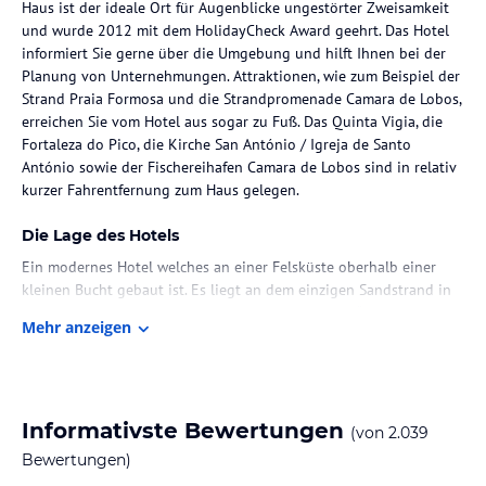
Haus ist der ideale Ort für Augenblicke ungestörter Zweisamkeit
und wurde 2012 mit dem HolidayCheck Award geehrt. Das Hotel
informiert Sie gerne über die Umgebung und hilft Ihnen bei der
Planung von Unternehmungen. Attraktionen, wie zum Beispiel der
Strand Praia Formosa und die Strandpromenade Camara de Lobos,
erreichen Sie vom Hotel aus sogar zu Fuß. Das Quinta Vigia, die
Fortaleza do Pico, die Kirche San António / Igreja de Santo
António sowie der Fischereihafen Camara de Lobos sind in relativ
kurzer Fahrentfernung zum Haus gelegen.
Die Lage des Hotels
Ein modernes Hotel welches an einer Felsküste oberhalb einer
kleinen Bucht gebaut ist. Es liegt an dem einzigen Sandstrand in
Funchal – dem wunderschönen „Praínha do Arieiro“. 6 km vom
Mehr anzeigen
Zentrum von Funchal, und 2 km vom Fischerdorf Camara de Lobos
entfernt, bietet das Hotel einen kostenlosen Shuttlebus zu
bestimmten Zeiten in das Zentrum von Funchal. Finden Sie im
Orca Praia entspannung und erholung in 124 geräumige und gut
ausgestattete, Zimmer, ein herrliches Panorama-Restaurant mit
Informativste Bewertungen
(von
2.039
blick auf den Pool und den atemberaubenden Sonnenuntergang
Bewertungen)
am Atlantischen Ozean.