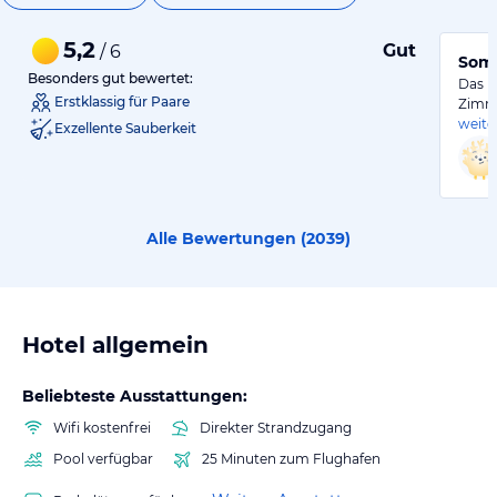
5,2
Gut
/ 6
Som
Besonders gut bewertet:
Das H
Erstklassig für Paare
Zimme
weite
Exzellente Sauberkeit
Alle Bewertungen (
2039
)
Hotel allgemein
Beliebteste Ausstattungen:
Wifi kostenfrei
Direkter Strandzugang
Pool verfügbar
25 Minuten zum Flughafen