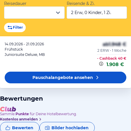
Reisedauer
Reisende & Zi.
2 Erw, 0 Kinder, 1 Zi.
Filter
ab
1.948 €
14.09.2026 - 21.09.2026
Frühstück
2 ERW • 1 Woche
Juniorsuite Deluxe, MB
- Cashback
40 €
1.908 €
Pauschalangebote
ansehen
Bewertungen
Sammle
Punkte
für Deine Hotelbewertung.
Kostenlos anmelden
Bewerten
Bilder hochladen