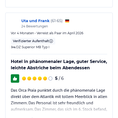
aufmerksam. Besonders gut hat uns gefallen, dass
das Personal Deutsch sprechen konnte. Das hat den
Check-in und Fragen zwischendurch total…
Uta und Frank
(
61-65
)
24
Bewertungen
Vor 4 Monaten • Verreist als Paar im April 2026
Verifizierter Aufenthalt
DZ Superior MB Typ I
Hotel in phänomenaler Lage, guter Service,
leichte Abstriche beim Abendessen
5
/ 6
Das Orca Praia punktet durch die phänomenale Lage
direkt über dem Atlantik mit tollem Meerblick in allen
Zimmern. Das Personal ist sehr freundlich und
aufmerksam. Das Zimmer, das sich im 6. Stock befand,
war geräumig mit großem Balkon (aber nur zwei