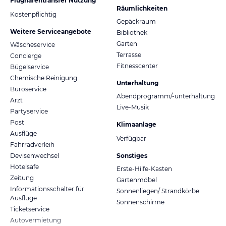
Flughafentransfer Nutzung
Räumlichkeiten
Kostenpflichtig
Gepäckraum
Weitere Serviceangebote
Bibliothek
Garten
Wäscheservice
Terrasse
Concierge
Fitnesscenter
Bügelservice
Chemische Reinigung
Unterhaltung
Büroservice
Abendprogramm/-unterhaltung
Arzt
Live-Musik
Partyservice
Post
Klimaanlage
Ausflüge
Verfügbar
Fahrradverleih
Devisenwechsel
Sonstiges
Hotelsafe
Erste-Hilfe-Kasten
Zeitung
Gartenmöbel
Informationsschalter für
Sonnenliegen/ Strandkörbe
Ausflüge
Sonnenschirme
Ticketservice
Autovermietung