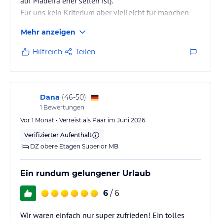
auf Madeira eher selten ist).
Für uns kein Kriterium aber vielleicht für manchen
wichtig: das Orca ist ein „Adults only“-Hotel.
Mehr anzeigen
Hilfreich
Teilen
Dana
(
46-50
)
1
Bewertungen
Vor 1 Monat • Verreist als Paar im Juni 2026
Verifizierter Aufenthalt
DZ obere Etagen Superior MB
Ein rundum gelungener Urlaub
6
/ 6
Wir waren einfach nur super zufrieden! Ein tolles