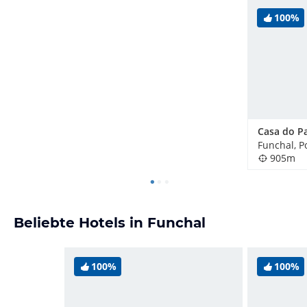
100%
Funchal, P
905m
Beliebte Hotels in Funchal
100%
100%