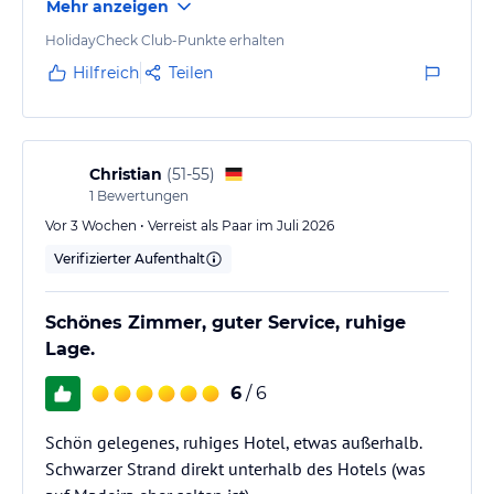
Mehr anzeigen
kleine Stühle und ein Tisch, hier wären Liegen sehr
wünschenswert). Das Bad war renoviert und mit
HolidayCheck Club-Punkte erhalten
bodengleicher Dusche und Glasduschabtrennung. Es
Hilfreich
Teilen
fehlte uns im Zimmer aber etwas Stauraum im
Schrank, außerdem gab es nicht eine Schublade um
auch kleinere Dinge zu…
Christian
(
51-55
)
1
Bewertungen
Vor 3 Wochen • Verreist als Paar im Juli 2026
Verifizierter Aufenthalt
Schönes Zimmer, guter Service, ruhige
Lage.
6
/ 6
Schön gelegenes, ruhiges Hotel, etwas außerhalb.
Schwarzer Strand direkt unterhalb des Hotels (was