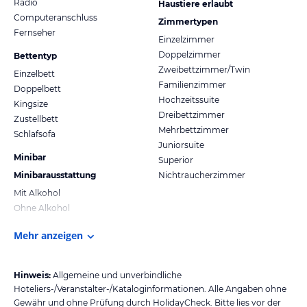
Radio
Haustiere erlaubt
Computeranschluss
Zimmertypen
Fernseher
Einzelzimmer
Doppelzimmer
Bettentyp
Zweibettzimmer/Twin
Einzelbett
Familienzimmer
Doppelbett
Hochzeitssuite
Kingsize
Dreibettzimmer
Zustellbett
Mehrbettzimmer
Schlafsofa
Juniorsuite
Minibar
Superior
Minibarausstattung
Nichtraucherzimmer
Mit Alkohol
Ohne Alkohol
Mehr anzeigen
Hinweis:
Allgemeine und unverbindliche
Hoteliers-/Veranstalter-/Kataloginformationen. Alle Angaben ohne
Gewähr und ohne Prüfung durch HolidayCheck. Bitte lies vor der