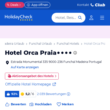
%
Deals
App öffnen
Kontakt
Hotel, Reiseziel
Madeira Urlaub
Funchal Urlaub
Funchal Hotels
Hotel Orca Praia
Hotel Orca Praia
Estrada Monumental 335 9000-236 Funchal Madeira Portugal
Auf Karte anzeigen
Aktionsangebot des Hotels
Offizielle Hotel Homepage
2.039
Bewertungen
92%
5,2
/ 6
Bewerten
Hochladen
Merken