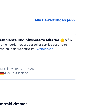
Alle Bewertungen (
463
)
 Ambiente und hilfsbereite Mitarbeiter, gerne wieder.
6
/ 6
Ein liebevo
ön eingerichtet, sauber toller Service besonders
Sehr gepflegte
hstück in der Scheune ist…
weiterlesen
Reichenberg mi
Mathias
61-65
•
Juli 2026
Diana
Aus Deutschland
Aus
mtzahl Zimmer