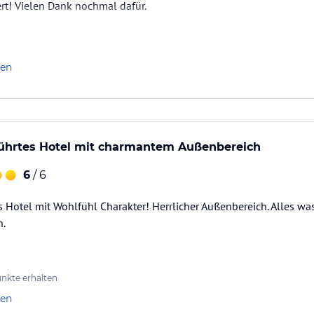
rt! Vielen Dank nochmal dafür.
len
eführtes Hotel mit charmantem Außenbereich
6
/ 6
s Hotel mit Wohlfühl Charakter! Herrlicher Außenbereich. Alles w
n.
nkte erhalten
len