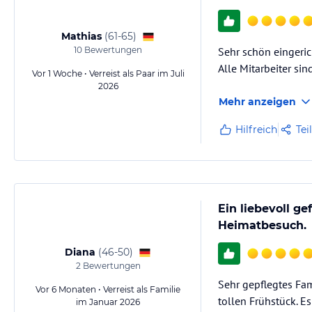
Mathias
(
61-65
)
10
Bewertungen
Sehr schön eingeric
Alle Mitarbeiter si
Vor 1 Woche • Verreist als Paar im Juli
2026
Mehr anzeigen
Hilfreich
Tei
Ein liebevoll g
Heimatbesuch.
Diana
(
46-50
)
2
Bewertungen
Sehr gepflegtes Fa
Vor 6 Monaten • Verreist als Familie
tollen Frühstück. E
im Januar 2026