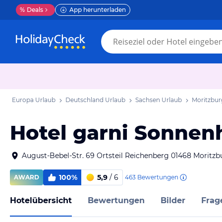
%
Deals
App herunterladen
Europa Urlaub
Deutschland Urlaub
Sachsen Urlaub
Moritzbur
Hotel garni Sonnen
August-Bebel-Str. 69 Ortsteil Reichenberg 01468 Moritz
100%
5,9
/ 6
463
Bewertungen
AWARD
Hotelübersicht
Bewertungen
Bilder
Frag