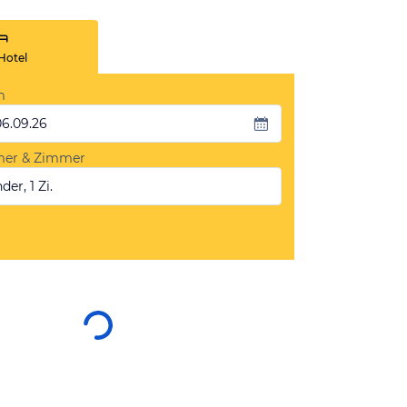
Hotel
m
06.09.26
mer & Zimmer
der, 1 Zi.