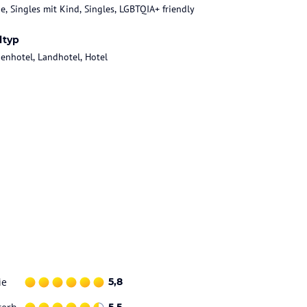
ie, Singles mit Kind, Singles, LGBTQIA+ friendly
ltyp
ienhotel, Landhotel, Hotel
ie
5,8