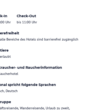
k-In
Check-Out
:00 Uhr
bis 11:00 Uhr
erefreiheit
 alle Bereiche des Hotels sind barrierefrei zugänglich
tiere
 erlaubt
traucher- und Raucherinformation
raucherhotel
onal spricht folgende Sprachen
sch, Deutsch
gruppe
äftsreisende, Wanderreisende, Urlaub zu zweit,