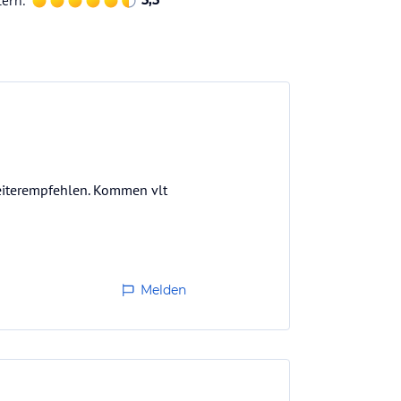
terh.
5,5
weiterempfehlen. Kommen vlt
Melden