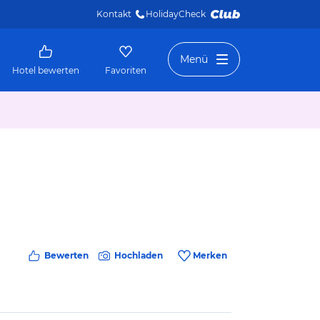
Kontakt
HolidayCheck 
Menü
Hotel bewerten
Favoriten
Bewerten
Hochladen
Merken