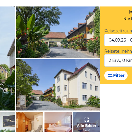
Nur 
Reisezeitrau
04.09.26 - 
Reiseteilneh
2 Erw, 0 Kin
vom Hotelier, August 2024
Filter
vom Hotelier, August 2024
Alle Bilder
(
153
)