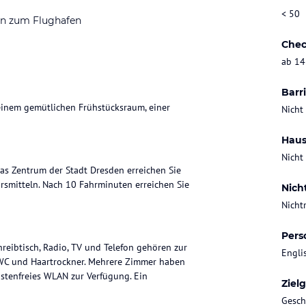
< 50
en zum Flughafen
Chec
ab 14
Barri
einem gemütlichen Frühstücksraum, einer
Nicht
Haus
Nicht
Das Zentrum der Stadt Dresden erreichen Sie
rsmitteln. Nach 10 Fahrminuten erreichen Sie
Nich
Nicht
Pers
hreibtisch, Radio, TV und Telefon gehören zur
Engli
 WC und Haartrockner. Mehrere Zimmer haben
ostenfreies WLAN zur Verfügung. Ein
Ziel
Gesch