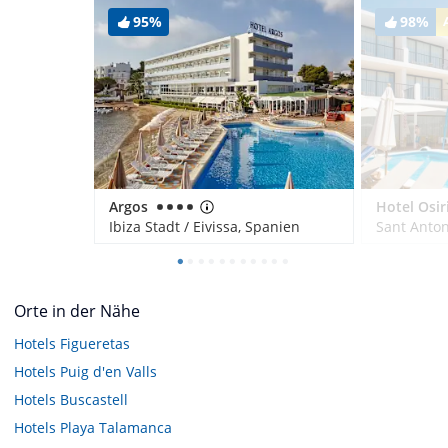
95%
98%
Argos
Hotel Osir
Ibiza Stadt / Eivissa, Spanien
Orte in der Nähe
Hotels
Figueretas
Hotels
Puig d'en Valls
Hotels
Buscastell
Hotels
Playa Talamanca