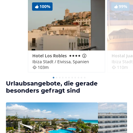
100%
99%
Hotel Los Robles
Hostal Jua
Ibiza Stadt / Eivissa, Spanien
Ibiza Stadt
103m
110m
Urlaubsangebote, die gerade
besonders gefragt sind