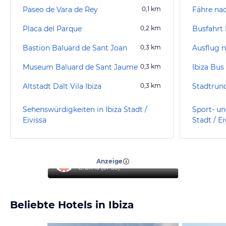
Paseo de Vara de Rey
0,1
km
Fähre na
Placa del Parque
0,2
km
Busfahrt 
Bastion Baluard de Sant Joan
0,3
km
Ausflug 
Museum Baluard de Sant Jaume
0,3
km
Altstadt Dalt Vila Ibiza
0,3
km
Sehenswürdigkeiten in Ibiza Stadt /
Sport- un
Eivissa
Stadt / Ei
“
Reise mit Familie
”
Anzeige
Erblina
(
31-35
)
Beliebte Hotels in Ibiza