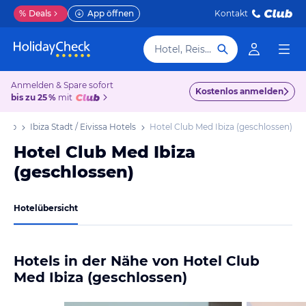
%
Deals
App öffnen
Kontakt
Hotel, Reiseziel
Anmelden & Spare sofort
Kostenlos anmelden
bis zu 25 %
mit
rlaub
Ibiza Stadt / Eivissa Hotels
Hotel Club Med Ibiza (geschlossen)
Hotel Club Med Ibiza
(geschlossen)
Hotelübersicht
Hotels in der Nähe von Hotel Club
Med Ibiza (geschlossen)