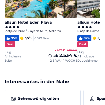
allsun Hotel Eden Playa
allsun Hotel K
Platja de Muro / Playa de Muro, Mallorca
Platja de Palma / P
95
%
5,5
/
6
92
%
5,0
/
6
6.027 Bew.
Deal
Deal
- 452 €
2.986 €
Flug
Flug
2.534 €
ab
All Inclusive
All Inclusive
Suite
2 ERW. • 1 WOCHE
Doppelzimmer
Interessantes in der Nähe
Sehenswürdigkeiten
Spor