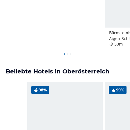
Aigen-Schl
50m
Beliebte Hotels in Oberösterreich
98%
99%