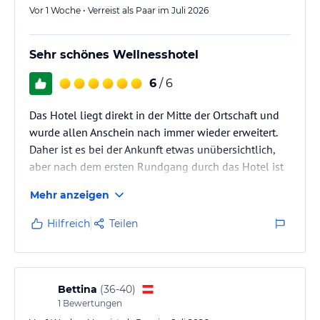
Vor 1 Woche • Verreist als Paar im Juli 2026
Bauch-Beine-Po, Stretching, Wirbelsäulengymnastik
Bauch Attacke, Aqua Gymnastik
Outdooraktivitäten, je nach Witterung und Jahreszeit
Sehr schönes Wellnesshotel
>>> weitere kostenlose Services
6
/ 6
kuscheliger Bademantel und Saunatücher für Ihren Aufenthalt
Ankunfts- und Abreisetransfer “Bahnhof Aigen-Schlägl – Hotel
Das Hotel liegt direkt in der Mitte der Ortschaft und
Almesberger”
wurde allen Anschein nach immer wieder erweitert.
Wireless LAN
Parkplätze bzw. Garagenplätze mit direktem Hotelzugang
Daher ist es bei der Ankunft etwas unübersichtlich,
aber nach dem ersten Rundgang durch das Hotel ist
Sport und Unterhaltung
es kein Problem mehr.
Mehr anzeigen
In unserem 250 m² großen Fitnessstudio erwarten Sie morderne
Es sind zwei Tiefgaragen und auch Parkplätze
Kraft- und Ausdauergeräte für freies Training.
vorhanden.
Hilfreich
Teilen
Nachmittags werden Aufgüsse im Saunabereich
Hinweis:
Allgemeine und unverbindliche
angeboten.
Hoteliers-/Veranstalter-/Kataloginformationen. Alle Angaben
ohne Gewähr und ohne Prüfung durch HolidayCheck. Bitte
lies vor der Buchung die verbindlichen
Angebotsdetails
des
Bettina
(
36-40
)
jeweiligen Veranstalters.
1
Bewertungen