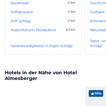
Kerzenwelt
1,1
km
Hochficht
Stiftsbrauerei
1,1
km
Golfpark
Stift Schlägl
1,1
km
Böhmerw
Aussichtsturm Moldaublick
6,3
km
Naturbad
Sport- un
Sehenswürdigkeiten in Aigen-Schlägl
Schlägl
Hotels in der Nähe von Hotel
Almesberger
99%