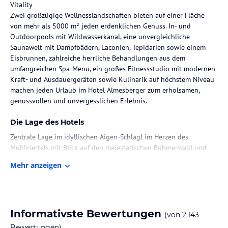
Vitality
Zwei großzügige Wellnesslandschaften bieten auf einer Fläche
von mehr als 5000 m² jeden erdenklichen Genuss. In- und
Outdoorpools mit Wildwasserkanal, eine unvergleichliche
Saunawelt mit Dampfbädern, Laconien, Tepidarien sowie einem
Eisbrunnen, zahlreiche herrliche Behandlungen aus dem
umfangreichen Spa-Menü, ein großes Fitnessstudio mit modernen
Kraft- und Ausdauergeräten sowie Kulinarik auf höchstem Niveau
machen jeden Urlaub im Hotel Almesberger zum erholsamen,
genussvollen und unvergesslichen Erlebnis.
Die Lage des Hotels
Zentrale Lage im idyllischen Aigen-Schlägl im Herzen des
Mühlviertels mit Blick auf den majestätischen Böhmerwald und
weit ins Hügelland ...
Mehr anzeigen
Zimmer / Unterbringung im Hotel
Unsere großzügigen Suiten und Zimmer bieten jeglichen Komfort
für gemütliche Stunden und eine angenehme Nachtruhe,
Informativste Bewertungen
(von
2.143
eingebettet in die wunderbare Ruhe der unberührten Natur, die
das Hotel Almesberger umgibt.
Bewertungen)