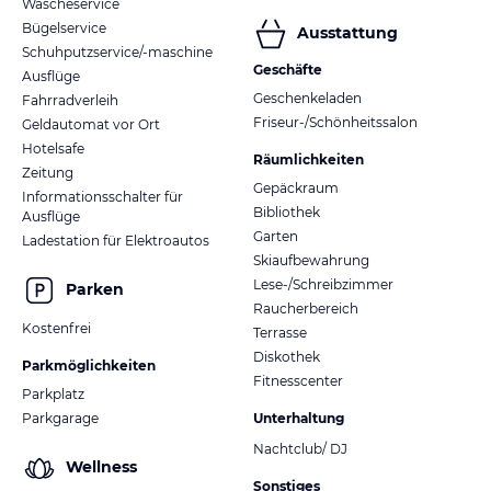
Wäscheservice
Bügelservice
Ausstattung
Schuhputzservice/-maschine
Geschäfte
Ausflüge
Geschenkeladen
Fahrradverleih
Friseur-/Schönheitssalon
Geldautomat vor Ort
Hotelsafe
Räumlichkeiten
Zeitung
Gepäckraum
Informationsschalter für
Bibliothek
Ausflüge
Garten
Ladestation für Elektroautos
Skiaufbewahrung
Lese-/Schreibzimmer
Parken
Raucherbereich
Kostenfrei
Terrasse
Diskothek
Parkmöglichkeiten
Fitnesscenter
Parkplatz
Parkgarage
Unterhaltung
Nachtclub/ DJ
Wellness
Sonstiges