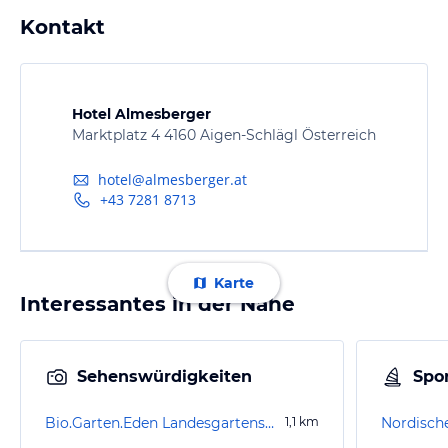
Kontakt
Hotel Almesberger
Marktplatz 4 4160 Aigen-Schlägl Österreich
hotel@almesberger.at
+43 7281 8713
Karte
Interessantes in der Nähe
Sehenswürdigkeiten
Spor
Bio.Garten.Eden Landesgartenschau 2019
1,1
km