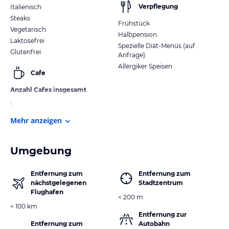
Verpflegung
Italienisch
Steaks
Frühstück
Vegetarisch
Halbpension
Laktosefrei
Spezielle Diät-Menüs (auf
Glutenfrei
Anfrage)
Allergiker Speisen
Cafe
Anzahl Cafes insgesamt
1
Mehr anzeigen
Umgebung
Entfernung zum
Entfernung zum
nächstgelegenen
Stadtzentrum
Flughafen
< 200 m
< 100 km
Entfernung zur
Entfernung zum
Autobahn