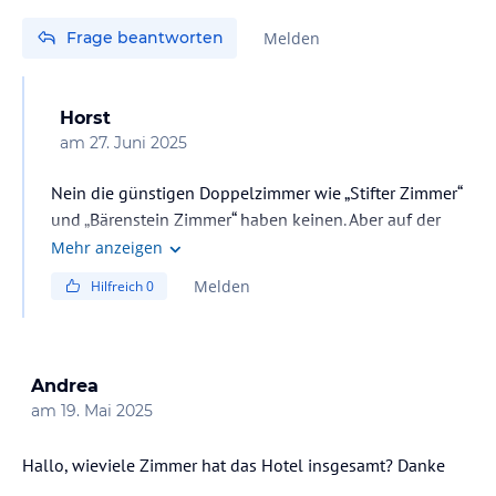
Frage beantworten
Melden
Horst
am
27. Juni 2025
Nein die günstigen Doppelzimmer wie „Stifter Zimmer“
und „Bärenstein Zimmer“ haben keinen. Aber auf der
Website von Almesberger kann man alles ansehen.
Mehr anzeigen
(almesberger.at)
Melden
Hilfreich
0
Andrea
am
19. Mai 2025
Hallo, wieviele Zimmer hat das Hotel insgesamt? Danke