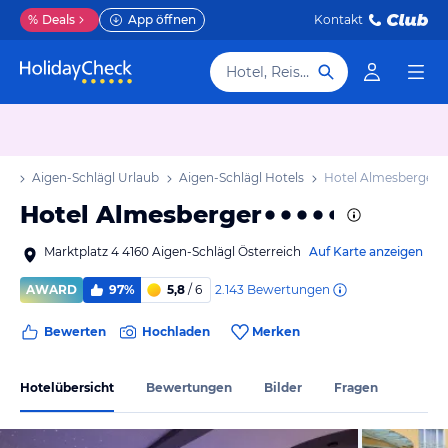
%
Deals
App öffnen
Kontakt
Hotel, Reiseziel
ub
Aigen-Schlägl Urlaub
Aigen-Schlägl Hotels
Hotel Almesberger
Hotel Almesberger
Marktplatz 4 4160 Aigen-Schlägl Österreich
Auf Karte anzeigen
2.143
Bewertungen
AWARD
97%
5,8
/ 6
Bewerten
Hochladen
Merken
Hotelübersicht
Bewertungen
Bilder
Fragen