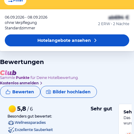
Filter
ab
694 €
06.09.2026 - 08.09.2026
ohne Verpflegung
2 ERW • 2 Nächte
Standardzimmer
Hotelangebote
ansehen
Bewertungen
Sammle
Punkte
für Deine Hotelbewertung.
Kostenlos anmelden
Bewerten
Bilder hochladen
5,8
Sehr gut
/ 6
Sehr
Besonders gut bewertet:
Das Ho
Wellnessparadies
wurde
Exzellente Sauberkeit