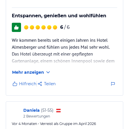
Entspannen, genießen und wohlfühlen
6
/ 6
Wir kommen bereits seit einigen Jahren ins Hotel
Almesberger und fühlen uns jedes Mal sehr wohl.
Das Hotel überzeugt mit einer gepflegten
Gartenanlage, einem schönen Innenpool sowie dem
neu gestalteten Außenpool und den modernen
Mehr anzeigen
Ruheräumen. Auch der Fitnessbereich ist
hervorragend ausgestattet und wurde ansprechend
Hilfreich
Teilen
neu gestaltet. Das Frühstück bietet eine große und
vielfältige Auswahl und das Abendessen mit
Menüwahl lässt keine Wünsche offen. Besonders
hervorzuheben sind die durchwegs freundlichen und
Daniela
(
51-55
)
engagierten …
2
Bewertungen
Vor 4 Monaten • Verreist als Gruppe im April 2026