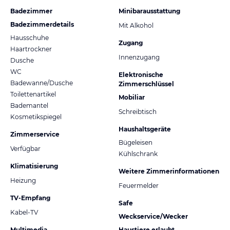
Badezimmer
Minibarausstattung
Badezimmerdetails
Mit Alkohol
Hausschuhe
Zugang
Haartrockner
Innenzugang
Dusche
WC
Elektronische
Badewanne/Dusche
Zimmerschlüssel
Toilettenartikel
Mobiliar
Bademantel
Schreibtisch
Kosmetikspiegel
Haushaltsgeräte
Zimmerservice
Bügeleisen
Verfügbar
Kühlschrank
Klimatisierung
Weitere Zimmerinformationen
Heizung
Feuermelder
TV-Empfang
Safe
Kabel-TV
Weckservice/Wecker
Multimedia
Haustiere erlaubt