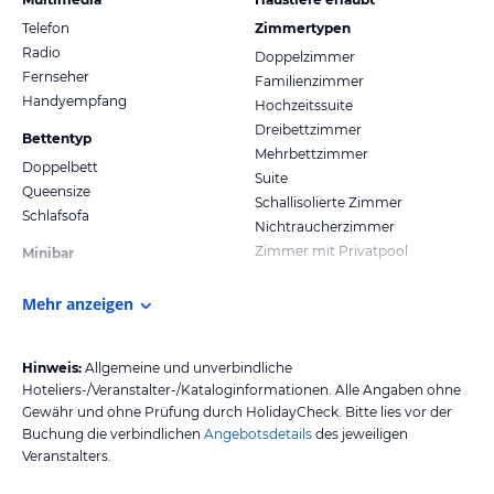
Telefon
Zimmertypen
Radio
Doppelzimmer
Fernseher
Familienzimmer
Handyempfang
Hochzeitssuite
Dreibettzimmer
Bettentyp
Mehrbettzimmer
Doppelbett
Suite
Queensize
Schallisolierte Zimmer
Schlafsofa
Nichtraucherzimmer
Zimmer mit Privatpool
Minibar
Mehr anzeigen
Hinweis:
Allgemeine und unverbindliche
Hoteliers-/Veranstalter-/Kataloginformationen. Alle Angaben ohne
Gewähr und ohne Prüfung durch HolidayCheck. Bitte lies vor der
Buchung die verbindlichen
Angebotsdetails
des jeweiligen
Veranstalters.