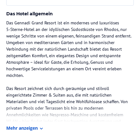
Das Hotel allgemein
Das Gennadi Grand Resort ist ein modernes und luxuriöses
5‑Sterne‑Hotel an der idyllischen Südostküste von Rhodos, nur
wenige Schritte von einem eigenen, feinsandigen Strand entfernt.
Umgeben von mediterranen Gärten und in harmonischer
Verbindung mit der natürlichen Landschaft bietet das Resort
zeitgemäßen Komfort, ein elegantes Design und entspannte
Atmosphäre – ideal für Gäste, die Erholung, Genuss und
hochwertige Serviceleistungen an einem Ort vereint erleben
möchten.
Das Resort zeichnet sich durch geräumige und stilvoll
eingerichtete Zimmer & Suiten aus, die mit natürlichen
Materialien und viel Tageslicht eine Wohlfühloase schaffen. Von
privaten Pools oder Terrassen bis hin zu modernen
Annehmlichkeiten wie Nespresso‑Maschine und kostenfreiem
WLAN – hier findet jeder Gast hochwertige Ausstattung und
Komfort.
Mehr anzeigen