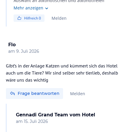
Auswahl an alkoholischen und alkoholfreien
Getränken, darunter Spirituosen, Cocktails, Longdrinks,
Mehr anzeigen
Bier, Wein, Softdrinks sowie Heißgetränke. Das Angebot
Melden
Hilfreich
0
Flo
am
9. Juli 2026
Gibt’s in der Anlage Katzen und kümmert sich das Hotel
auch um die Tiere? Wir sind selber sehr tierlieb, deshalb
wäre uns das wichtig
Frage beantworten
Melden
Gennadi Grand Team
vom Hotel
am
15. Juli 2026