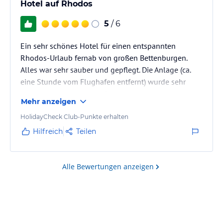
Hotel auf Rhodos
5
/ 6
Ein sehr schönes Hotel für einen entspannten
Rhodos-Urlaub fernab von großen Bettenburgen.
Alles war sehr sauber und gepflegt. Die Anlage (ca.
eine Stunde vom Flughafen entfernt) wurde sehr
schön geplant und man findet immer eine ruhige
Mehr anzeigen
Ecke zum Entspannen. Einen Mietwagen würden wir
trotzdem empfehlen, wenn man sich auf der Insel
HolidayCheck Club-Punkte erhalten
Sehenswürdigkeiten ansehen will. Man kann
Hilfreich
Teilen
allerdings auch direkt beim Hotel einen Mietwagen
bekommen.
Alle Bewertungen anzeigen