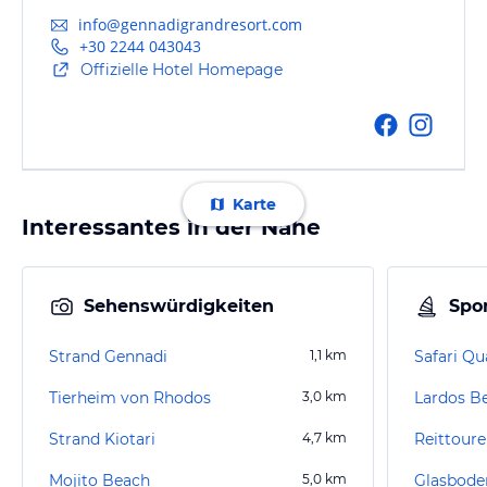
info@gennadigrandresort.com
+30 2244 043043
Offizielle Hotel Homepage
Karte
Interessantes in der Nähe
Sehenswürdigkeiten
Spor
Strand Gennadi
1,1
km
Safari Qu
Tierheim von Rhodos
3,0
km
Lardos B
Strand Kiotari
4,7
km
Reittoure
Mojito Beach
5,0
km
Glasbode