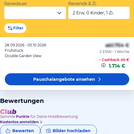
Reisedauer
Reisende & Zi.
2 Erw, 0 Kinder, 1 Zi.
Filter
ab
1.754 €
28.09.2026 - 05.10.2026
Frühstück
2 ERW • 1 Woche
Double Garden View
- Cashback
40 €
1.714 €
Pauschalangebote
ansehen
Bewertungen
Sammle
Punkte
für Deine Hotelbewertung.
Kostenlos anmelden
Bewerten
Bilder hochladen