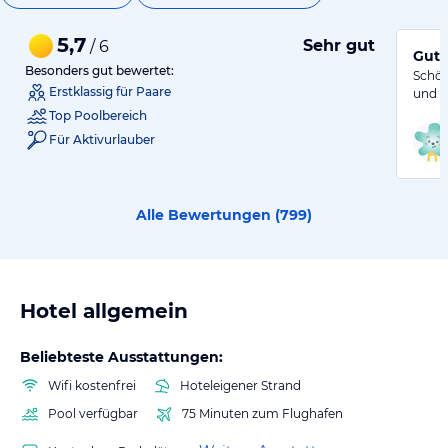
5,7
Sehr gut
/ 6
Gute
Besonders gut bewertet:
Schön
Erstklassig für Paare
und S
Top Poolbereich
Für Aktivurlauber
Alle Bewertungen (
799
)
Hotel allgemein
Beliebteste Ausstattungen:
Wifi kostenfrei
Hoteleigener Strand
Pool verfügbar
75 Minuten zum Flughafen