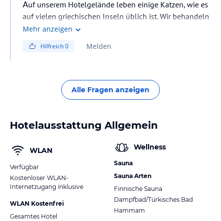
Αuf unserem Hotelgelände leben einige Katzen, wie es
auf vielen griechischen Inseln üblich ist. Wir behandeln
die Tiere mit Respekt und kümmern uns darum, dass sie
Mehr anzeigen
gut versorgt werden.
Melden
Hilfreich
0
Alle Fragen anzeigen
Hotelausstattung Allgemein
Wellness
WLAN
Sauna
Verfügbar
Sauna Arten
Kostenloser WLAN-
Internetzugang inklusive
Finnische Sauna
Dampfbad/Türkisches Bad
WLAN Kostenfrei
Hammam
Gesamtes Hotel