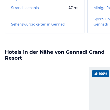
Strand Lachania
5,7
km
Minigolf
Sport- un
Sehenswürdigkeiten in Gennadi
Gennadi
Hotels in der Nähe von Gennadi Grand
Resort
100%