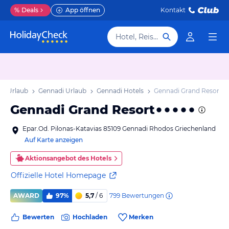
%
Deals
App öffnen
Kontakt
Hotel, Reiseziel
s Urlaub
Gennadi Urlaub
Gennadi Hotels
Gennadi Grand Resort
Gennadi Grand Resort
Epar.Od. Pilonas-Katavias 85109 Gennadi Rhodos Griechenland
Auf Karte anzeigen
Aktionsangebot des Hotels
Offizielle Hotel Homepage
799
Bewertungen
AWARD
97%
5,7
/ 6
Bewerten
Hochladen
Merken