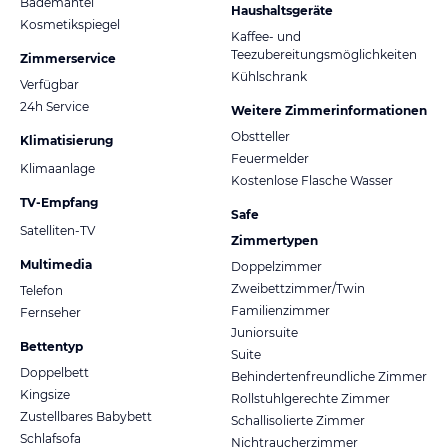
Bademantel
Haushaltsgeräte
Kosmetikspiegel
Kaffee- und
Teezubereitungsmöglichkeiten
Zimmerservice
Kühlschrank
Verfügbar
24h Service
Weitere Zimmerinformationen
Obstteller
Klimatisierung
Feuermelder
Klimaanlage
Kostenlose Flasche Wasser
TV-Empfang
Safe
Satelliten-TV
Zimmertypen
Multimedia
Doppelzimmer
Zweibettzimmer/Twin
Telefon
Familienzimmer
Fernseher
Juniorsuite
Bettentyp
Suite
Doppelbett
Behindertenfreundliche Zimmer
Kingsize
Rollstuhlgerechte Zimmer
Zustellbares Babybett
Schallisolierte Zimmer
Schlafsofa
Nichtraucherzimmer