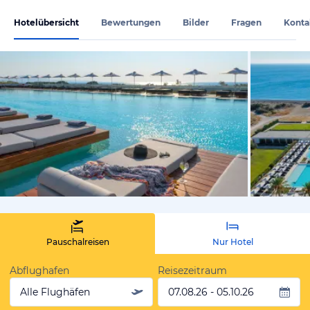
Hotelübersicht
Bewertungen
Bilder
Fragen
Konta
vom Hoteli
Pauschalreisen
Nur Hotel
Abflughafen
Reisezeitraum
Alle Flughäfen
07.08.26 - 05.10.26