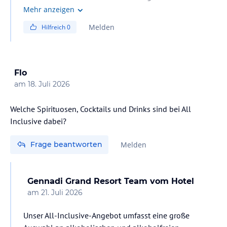
gab es zweimal täglich vormittags und auch
Mehr anzeigen
nachmittags. Die Uhrzeiten weiß ich nicht mehr. Es hing
Melden
Hilfreich
0
immer für die ganze Woche einen Plan aus und dann
konnte man schauen, was man machen wollte.
Flo
am
18. Juli 2026
Welche Spirituosen, Cocktails und Drinks sind bei All
Inclusive dabei?
Frage beantworten
Melden
Gennadi Grand Resort Team
vom Hotel
am
21. Juli 2026
Unser All-Inclusive-Angebot umfasst eine große