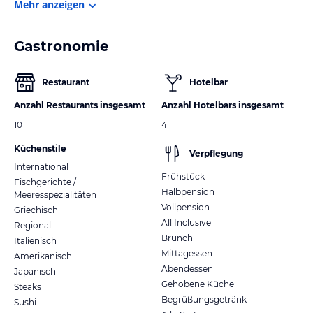
Mehr anzeigen
Gastronomie
Restaurant
Hotelbar
Anzahl Restaurants insgesamt
Anzahl Hotelbars insgesamt
10
4
Küchenstile
Verpflegung
International
Frühstück
Fischgerichte /
Halbpension
Meeresspezialitäten
Vollpension
Griechisch
All Inclusive
Regional
Brunch
Italienisch
Mittagessen
Amerikanisch
Abendessen
Japanisch
Gehobene Küche
Steaks
Begrüßungsgetränk
Sushi