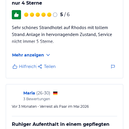
ohne Gewähr und ohne Prüfung durch HolidayCheck. Bitte
nur 4 Sterne
lies vor der Buchung die verbindlichen
Angebotsdetails
des
jeweiligen Veranstalters.
5
/ 6
Sehr schönes Strandhotel auf Rhodos mit tollem
Strand. Anlage in hervorragendem Zustand, Service
nicht immer 5 Sterne.
Mehr anzeigen
Hilfreich
Teilen
Maria
(
26-30
)
3
Bewertungen
Vor 3 Monaten • Verreist als Paar im Mai 2026
Ruhiger Aufenthalt in einem gepflegten