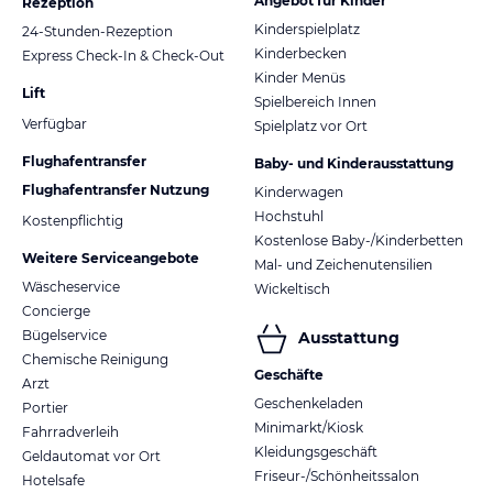
Angebot für Kinder
Rezeption
Kinderspielplatz
24-Stunden-Rezeption
Kinderbecken
Express Check-In & Check-Out
Kinder Menüs
Lift
Spielbereich Innen
Verfügbar
Spielplatz vor Ort
Flughafentransfer
Baby- und Kinderausstattung
Flughafentransfer Nutzung
Kinderwagen
Hochstuhl
Kostenpflichtig
Kostenlose Baby-/Kinderbetten
Weitere Serviceangebote
Mal- und Zeichenutensilien
Wäscheservice
Wickeltisch
Concierge
Bügelservice
Ausstattung
Chemische Reinigung
Geschäfte
Arzt
Geschenkeladen
Portier
Minimarkt/Kiosk
Fahrradverleih
Kleidungsgeschäft
Geldautomat vor Ort
Friseur-/Schönheitssalon
Hotelsafe