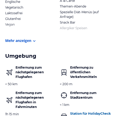
A la Carte
Englische
Themen-Abende
Vegetarisch
Spezielle Diät-Menüs (auf
Laktosefrei
Anfrage)
Glutenfrei
Snack Bar
Vegan
Allergiker Speisen
Mehr anzeigen
Umgebung
Entfernung zum
Entfernung zu
nächstgelegenen
öffentlichen
Flughafen
Verkehrsmitteln
< 50 km
< 200 m
Entfernung zum
Entfernung zum
nächstgelegenen
Stadtzentrum
Flughafen in
< 1 km
Fahrminuten
Station für HolidayCheck
1h 15 min