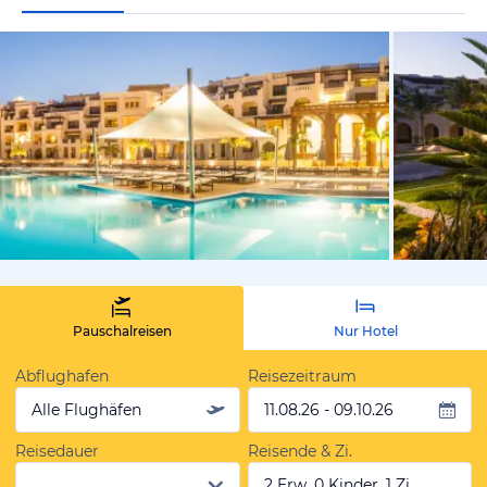
vom Hoteli
Pauschalreisen
Nur Hotel
Abflughafen
Reisezeitraum
Alle Flughäfen
11.08.26 - 09.10.26
Reisedauer
Reisende & Zi.
2 Erw, 0 Kinder, 1 Zi.