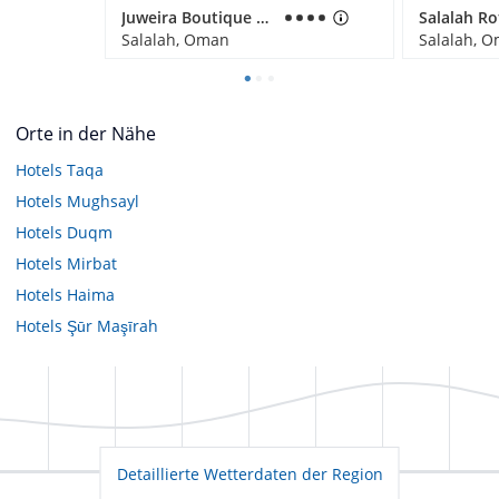
Juweira Boutique Hotel
Salalah, Oman
Salalah, 
Orte in der Nähe
Hotels
Taqa
Hotels
Mughsayl
Hotels
Duqm
Hotels
Mirbat
Hotels
Haima
Hotels
Şūr Maşīrah
Detaillierte Wetterdaten der Region