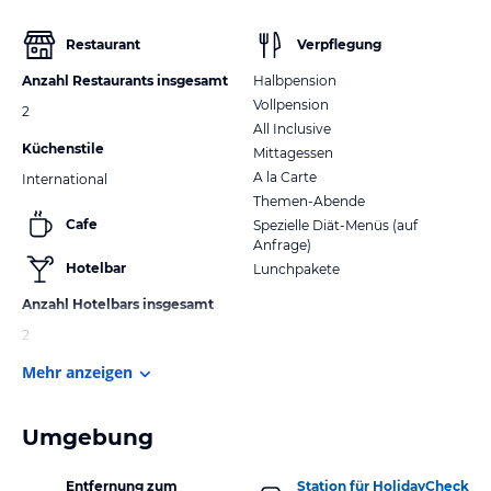
Restaurant
Verpflegung
Anzahl Restaurants insgesamt
Halbpension
Vollpension
2
All Inclusive
Küchenstile
Mittagessen
A la Carte
International
Themen-Abende
Cafe
Spezielle Diät-Menüs (auf
Anfrage)
Hotelbar
Lunchpakete
Anzahl Hotelbars insgesamt
2
Mehr anzeigen
Umgebung
Entfernung zum
Station für HolidayCheck