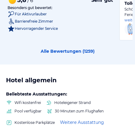
Sehr gut
/ 6
Toll
Besonders gut bewertet:
Schön
Für Aktivurlauber
Ferie
weite
Barrierefreie Zimmer
Hervorragender Service
Alle Bewertungen (
1259
)
Hotel allgemein
Beliebteste Ausstattungen:
Wifi kostenfrei
Hoteleigener Strand
Pool verfügbar
30 Minuten zum Flughafen
Weitere Ausstattung
Kostenlose Parkplätze