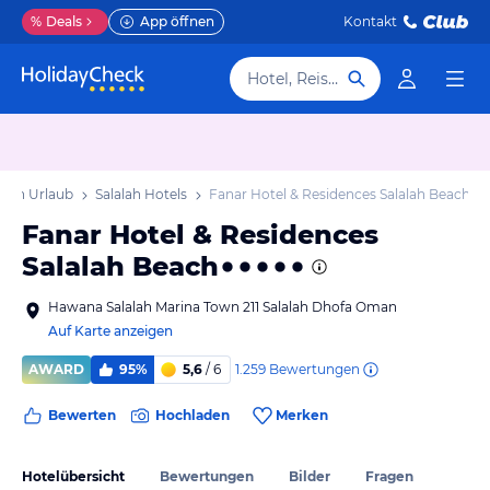
%
Deals
App öffnen
Kontakt
Hotel, Reiseziel
alah Urlaub
Salalah Hotels
Fanar Hotel & Residences Salalah Beach
Fanar Hotel & Residences
Salalah Beach
Hawana Salalah Marina Town 211 Salalah Dhofa Oman
Auf Karte anzeigen
1.259
Bewertungen
AWARD
95%
5,6
/ 6
Bewerten
Hochladen
Merken
Hotelübersicht
Bewertungen
Bilder
Fragen