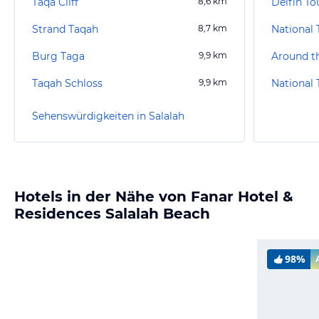
Taqa Cliff
8,6
km
Delfin To
Strand Taqah
8,7
km
National
Burg Taga
9,9
km
Taqah Schloss
9,9
km
National
Sehenswürdigkeiten in Salalah
Hotels in der Nähe von Fanar Hotel &
Residences Salalah Beach
98%