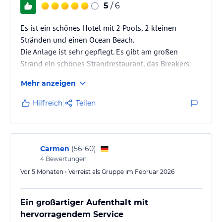
Wassersport-Center (Eröffnung in Kürze)
5
/ 6
Hotel-Dienstleistungen
Es ist ein schönes Hotel mit 2 Pools, 2 kleinen
Stränden und einen Ocean Beach.
WLAN (kostenfrei in den öffentlichen Bereichen – gegen Gebühr in
Die Anlage ist sehr gepflegt. Es gibt am großen
Zimmern und Suiten)
Strand ein schönes Strandrestaurant, das Breakers.
Kostenfreier Flughafentransfer verfügbar
24 Stunden mehrsprachige Rezeption
Sehr schön. Zwischen 15 und 18 Uhr gibt's auch
Mehr anzeigen
Concierge-Service
zwischendurch kleine Stände an denen man
Besichtigungs- und Reisearrangements
Kleinigkeiten zu Essen bekommt. Alles sehr lecker.
Hilfreich
Teilen
Geldwechsel
Gepäckservice
Zeitungen an der Rezeption
Chemische Reinigung, Bügelservice und Wäscheservice
Buchladen und Souvenirshop
Carmen
(
56-60
)
Parkplätze vor Ort, gratis
4
Bewertungen
Vor 5 Monaten • Verreist als Gruppe im Februar 2026
Aktivitäten in der Nähe
Schnorcheln & Tauchausflüge
Ein großartiger Aufenthalt mit
Angeltouren
hervorragendem Service
Wassersport