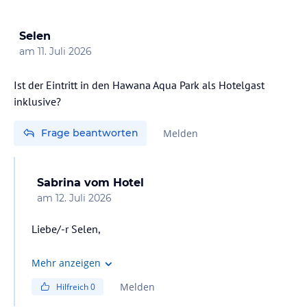
Selen
am
11. Juli 2026
Ist der Eintritt in den Hawana Aqua Park als Hotelgast
inklusive?
Frage beantworten
Melden
Sabrina
vom Hotel
am
12. Juli 2026
Liebe/-r Selen,
Vielen Dank für Ihre Frage. Ja, der Eintritt in den
Mehr anzeigen
Hawana Aqua Park ist für Hotelgäste inklusive. Wir
Melden
Hilfreich
0
freuen uns darauf, Sie bald im Fanar Hotel &