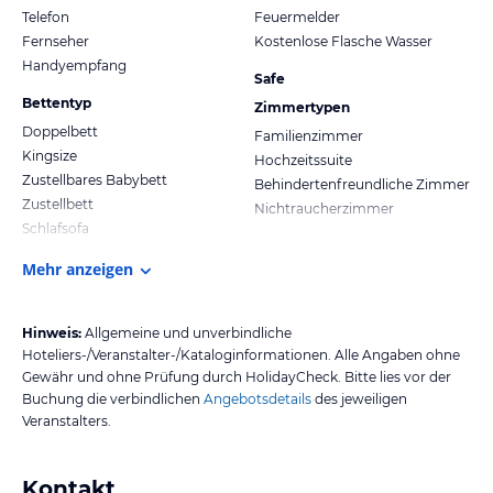
Telefon
Feuermelder
Fernseher
Kostenlose Flasche Wasser
Handyempfang
Safe
Bettentyp
Zimmertypen
Doppelbett
Familienzimmer
Kingsize
Hochzeitssuite
Zustellbares Babybett
Behindertenfreundliche Zimmer
Zustellbett
Nichtraucherzimmer
Schlafsofa
Mehr anzeigen
Hinweis:
Allgemeine und unverbindliche
Hoteliers-/Veranstalter-/Kataloginformationen. Alle Angaben ohne
Gewähr und ohne Prüfung durch HolidayCheck. Bitte lies vor der
Buchung die verbindlichen
Angebotsdetails
des jeweiligen
Veranstalters.
Kontakt