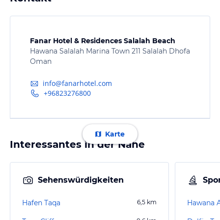
Fanar Hotel & Residences Salalah Beach
Hawana Salalah Marina Town 211 Salalah Dhofa
Oman
info@fanarhotel.com
+96823276800
Karte
Interessantes in der Nähe
Sehenswürdigkeiten
Spor
Hafen Taqa
6,5
km
Hawana A