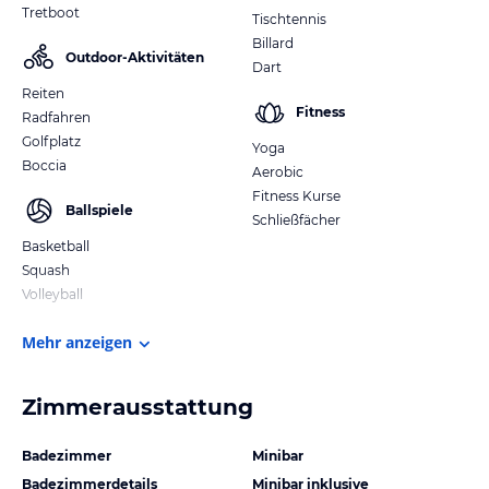
Tretboot
Tischtennis
Billard
Outdoor-Aktivitäten
Dart
Reiten
Fitness
Radfahren
Golfplatz
Yoga
Boccia
Aerobic
Fitness Kurse
Ballspiele
Schließfächer
Basketball
Squash
Volleyball
Mehr anzeigen
Zimmerausstattung
Badezimmer
Minibar
Badezimmerdetails
Minibar inklusive