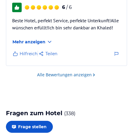
Delfinbeobachtung
6
/ 6
Ausflüge in die Berge und in die Wüste
Beste Hotel, perfekt Service, perfekte Unterkunft!Alle
Hinweis:
Allgemeine und unverbindliche
wünschen erfüllt!Ich bin sehr dankbar an Khaled!
Hoteliers-/Veranstalter-/Kataloginformationen. Alle Angaben
ohne Gewähr und ohne Prüfung durch HolidayCheck. Bitte
Mehr anzeigen
lies vor der Buchung die verbindlichen
Angebotsdetails
des
jeweiligen Veranstalters.
Hilfreich
Teilen
Alle Bewertungen anzeigen
Fragen zum Hotel
(
338
)
Frage stellen