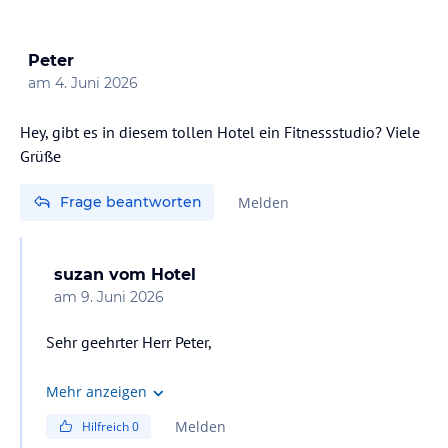
Residences begrüßen zu dürfen.
Mit freundlichen Grüßen,
Peter
Fanar Hotel & Residences Management Team
am
4. Juni 2026
Hey, gibt es in diesem tollen Hotel ein Fitnessstudio? Viele
Grüße
Frage beantworten
Melden
suzan
vom Hotel
am
9. Juni 2026
Sehr geehrter Herr Peter,
vielen Dank für Ihre Anfrage. Ja, unser Hotel verfügt
Mehr anzeigen
über ein Fitnessstudio.
Melden
Hilfreich
0