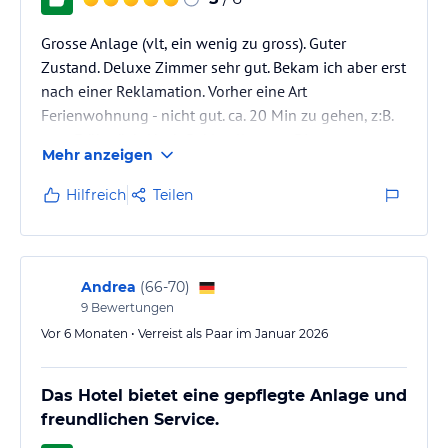
willkommen und werden den Kinderpool und den Simba‘s
Kinderclub mit Non-Stop-Unterhaltung genießen. Es gibt einen
Grosse Anlage (vlt, ein wenig zu gross). Guter
Babysitter-Service und einen Kinderspielplatz. Für Jugendliche
haben wir einen Junior-Club für Spiel und Spaß.
Zustand. Deluxe Zimmer sehr gut. Bekam ich aber erst
Simba’s Kids Club Oeffnungszeiten von 10 Uhr bis 17 Uhr
nach einer Reklamation. Vorher eine Art
Ferienwohnung - nicht gut. ca. 20 Min zu gehen, z:B.
Sonstige Einrichtungen und Services
zum Frühstück. Nach Rekla alles gut. Diese
Mehr anzeigen
Hoteleinrichtungen
Reklamationen kamen des öfteren vor, wie andere
Gäste berichteten.
Hilfreich
Teilen
2 Pools, einer davon beheizt, ein Kinderpool
Außenliegender Jacuzzi
Privatstrand (1,2km) mit Liegestühlen, Sonnenschirmen und
Sandbox Strandbar
Kinderclub und Kinderspielplatz
Andrea
(
66-70
)
Junior-Club (12-16 Jahre alt) mit Spielzimmer und Aktivitäten
9
Bewertungen
Babysitter-Service vorhanden
Vor 6 Monaten • Verreist als Paar im Januar 2026
Tischtennis
Riesenschach
Amphitheater für bis zu 140 Personen
Das Hotel bietet eine gepflegte Anlage und
Tennisplatz
freundlichen Service.
Beachvolleyball, Beachtennis und Beach-Fußball