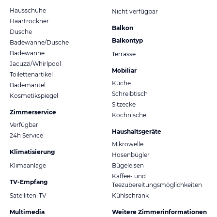
Hausschuhe
Nicht verfügbar
Haartrockner
Balkon
Dusche
Balkontyp
Badewanne/Dusche
Badewanne
Terrasse
Jacuzzi/Whirlpool
Mobiliar
Toilettenartikel
Küche
Bademantel
Schreibtisch
Kosmetikspiegel
Sitzecke
Zimmerservice
Kochnische
Verfügbar
Haushaltsgeräte
24h Service
Mikrowelle
Klimatisierung
Hosenbügler
Klimaanlage
Bügeleisen
Kaffee- und
TV-Empfang
Teezubereitungsmöglichkeiten
Satelliten-TV
Kühlschrank
Multimedia
Weitere Zimmerinformationen