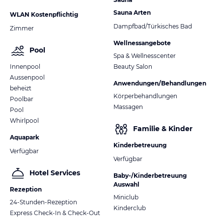
Sauna Arten
WLAN Kostenpflichtig
Dampfbad/Türkisches Bad
Zimmer
Wellnessangebote
Pool
Spa & Wellnesscenter
Innenpool
Beauty Salon
Aussenpool
Anwendungen/Behandlungen
beheizt
Körperbehandlungen
Poolbar
Massagen
Pool
Whirlpool
Familie & Kinder
Aquapark
Kinderbetreuung
Verfügbar
Verfügbar
Hotel Services
Baby-/Kinderbetreuung
Auswahl
Rezeption
Miniclub
24-Stunden-Rezeption
Kinderclub
Express Check-In & Check-Out