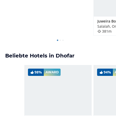
Salalah, 
381m
Beliebte Hotels in Dhofar
98%
94%
AWARD