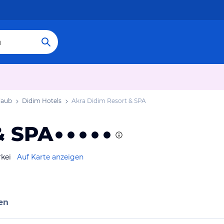
laub
Didim Hotels
Akra Didim Resort & SPA
& SPA
rkei
Auf Karte anzeigen
en