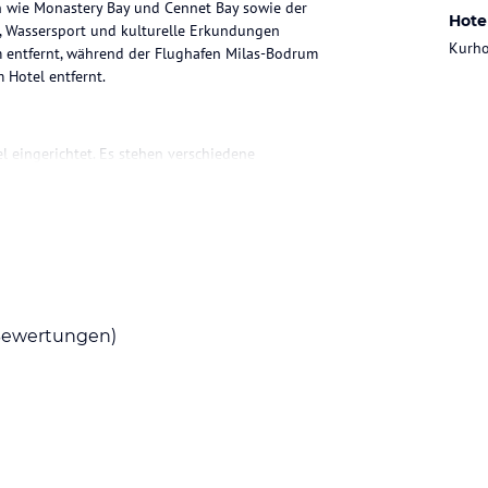
en wie Monastery Bay und Cennet Bay sowie der
Hote
b, Wassersport und kulturelle Erkundungen
Kurho
m entfernt, während der Flughafen Milas-Bodrum
 Hotel entfernt.
 eingerichtet. Es stehen verschiedene
d Villen, viele mit Meerblick oder direktem
n unter anderem Klimaanlage, Safe, Minibar,
attung.
staurant „Bazaar“ mit internationaler
türkische Restaurant „Ocakbaşı“. Das Resort
ewertungen)
-Bar. Das Frühstück wird als Buffet angeboten,
ter ein Fitnesscenter, Tennisplätze und ein
u einem Wasserpark. Eltern können den