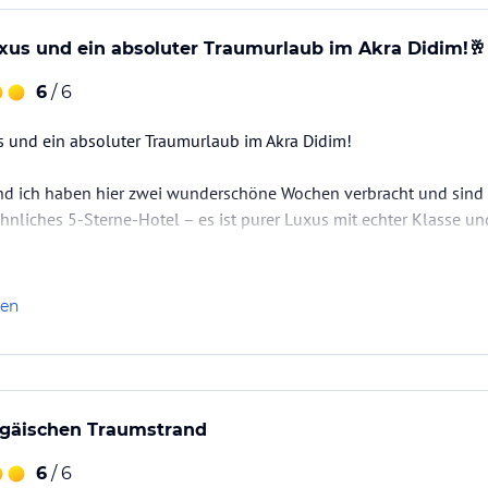
xus und ein absoluter Traumurlaub im Akra Didim!🥂
6
/ 6
 und ein absoluter Traumurlaub im Akra Didim!
nd ich haben hier zwei wunderschöne Wochen verbracht und sind a
hnliches 5-Sterne-Hotel – es ist purer Luxus mit echter Klasse un
e
len
r ein Standard-Doppelzimmer mit Meerblick, haben uns dann aber 
n Swim-Up-Zimmer mit eigenem Pool gegönnt. Das war das absolu
gäischen Traumstrand
6
/ 6