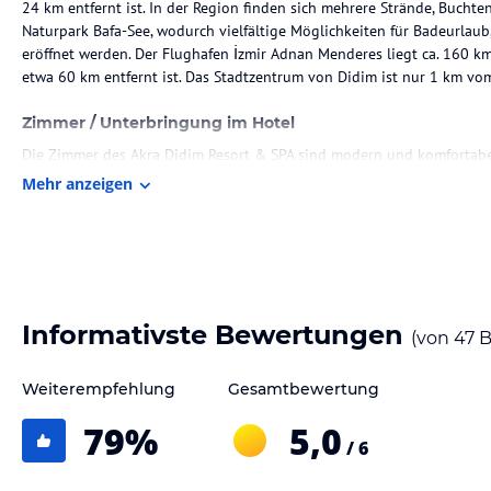
24 km entfernt ist. In der Region finden sich mehrere Strände, Bucht
Naturpark Bafa-See, wodurch vielfältige Möglichkeiten für Badeurlau
eröffnet werden. Der Flughafen İzmir Adnan Menderes liegt ca. 160 k
etwa 60 km entfernt ist. Das Stadtzentrum von Didim ist nur 1 km vom
Zimmer / Unterbringung im Hotel
Die Zimmer des Akra Didim Resort & SPA sind modern und komfortabel
Zimmertypen zur Verfügung, darunter Doppelzimmer, Familienzimmer un
Mehr anzeigen
Zugang zu einem Pool. Zu den Annehmlichkeiten in den Zimmern zähle
Fernseher, kostenloses WLAN, und eine hochwertige Badezimmerausst
Gastronomie im Hotel
Die Verpflegung erfolgt in mehreren Restaurants, darunter das Hauptre
Buffetküche, das à la carte-Spezialitätenrestaurant „Seasons“ und das 
Informativste Bewertungen
(von
47
B
verfügt zudem über mehrere Bars, darunter die Lobbybar und eine Jazz
mit Optionen für Vegetarier und Halal-Gerichte.
Weiterempfehlung
Gesamtbewertung
Sport und Unterhaltung
79
%
5,0
/ 6
Das Hotel bietet verschiedene Sport- und Freizeitmöglichkeiten, darun
Außenpool. Zudem gibt es ein Unterhaltungsprogramm und Zugang z