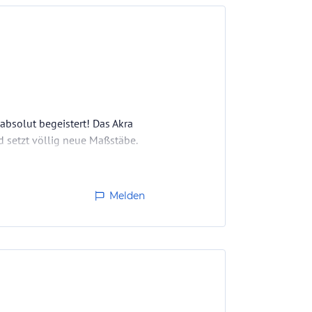
bsolut begeistert! Das Akra
d setzt völlig neue Maßstäbe.
Melden
vor Ort gegen einen Aufpreis
te Highlight…