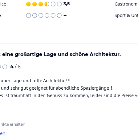
ice
3,5
Gastronom
e
--
Sport & Un
ohne Gewähr. Bitte lies vor der Buchung die
t eine großartige Lage und schöne Architektur.
4
/ 6
uper Lage und tolle Architektur!!!
k und sehr gut geeignet für abendliche Spaziergänge!!!
es ist traumhaft in den Genuss zu kommen, leider sind die Preise 
hön an Nevin hanim und für die tolle Massagen an Panyata🌞
 und super Matratzen im Adult-Only-Bereich am Pool, was uns seh
👍👍
nkte erhalten
kender war , dass stets ausreichende Strandtücher…
len