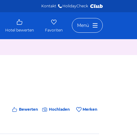
Kontakt
HolidayCheck 
Menü
Hotel bewerten
Favoriten
Bewerten
Hochladen
Merken