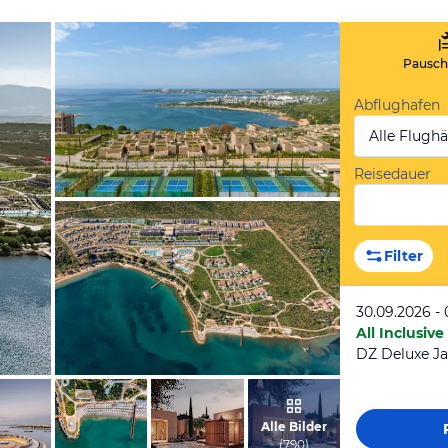
Pauscha
Abflughafen
Alle Flugh
Reisedauer
vom Hotelier, Juli 2026
Filter
30.09.2026 - 
All Inclusive
DZ Deluxe Ja
vom Hotelier, Juni 2026
Alle Bilder
(
790
)