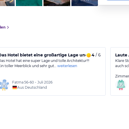
den
Das Hotel bietet eine großartige Lage und schöne Architektu
4
/ 6
Das Hotel hat eine super Lage und tolle Architektur!!!
Klare St
Ein toller Meerblick und sehr gut…
weiterlesen
auch sc
Zimmer
Fatma
56-60
•
Juli 2026
Aus Deutschland