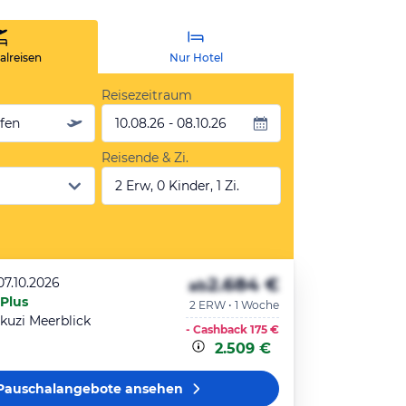
lreisen
Nur Hotel
Reisezeitraum
äfen
10.08.26 - 08.10.26
Reisende & Zi.
2 Erw, 0 Kinder, 1 Zi.
2.684 €
07.10.2026
ab
 Plus
2 ERW • 1 Woche
kuzi Meerblick
- Cashback
175 €
2.509 €
Pauschalangebote
ansehen