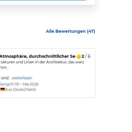
Alle Bewertungen (
47
)
r.
2
/ 6
​⭐⭐⭐⭐⭐ Pure
Laute Atmo
rukturen und Linien in der Architektur, das wars
​⭐⭐⭐⭐⭐ Purer L
hon...
Didim!
 sind…
weiterlesen
​Mein Mann Yas
Sonja
51-55
•
Mai 2026
Derya
Aus Deutschland
Aus