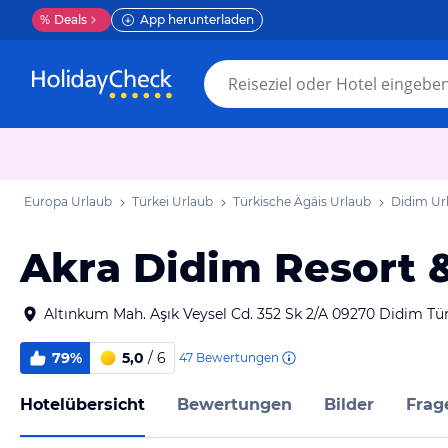
%
Deals
App herunterladen
Europa Urlaub
Türkei Urlaub
Türkische Ägäis Urlaub
Didim Ur
Akra Didim Resort 
Altınkum Mah. Aşık Veysel Cd. 352 Sk 2/A 09270 Didim Tü
79%
5,0
/ 6
47
Bewertungen
Hotelübersicht
Bewertungen
Bilder
Frag