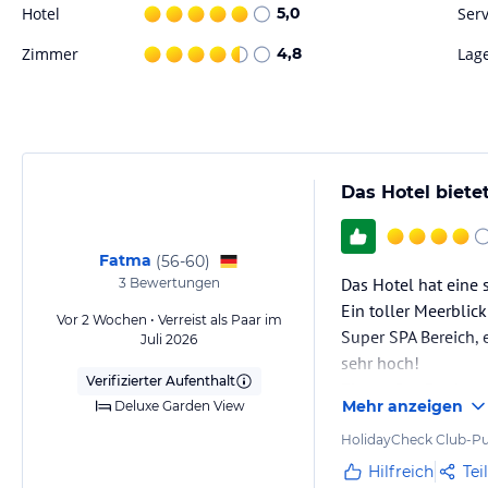
Kinderclub nutzen, während ihre Kinder betreut werden.
Hotel
5,0
Serv
Zimmer
4,8
Lag
Hinweis:
Verfasst von HolidayCheck mit Hilfe von KI. Alle Angaben 
verbindlichen
Angebotsdetails
des jeweiligen Veranstalters.
Das Hotel biete
Fatma
(
56-60
)
Das Hotel hat eine s
3
Bewertungen
Ein toller Meerblic
Vor 2 Wochen • Verreist als Paar im
Super SPA Bereich, 
Juli 2026
sehr hoch!
Verifizierter Aufenthalt
Ein großes Dankesc
Mehr anzeigen
Deluxe Garden View
Ausreichende Liegen
Sehr erholsam 👍
HolidayCheck Club-Pu
Was noch beeindruc
Hilfreich
Tei