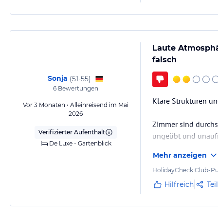
Laute Atmosphär
falsch
Sonja
(
51-55
)
6
Bewertungen
Klare Strukturen und
Vor 3 Monaten • Alleinreisend im Mai
2026
Zimmer sind durchs
Verifizierter Aufenthalt
ungeübt und unau
De Luxe - Gartenblick
Mehr anzeigen
HolidayCheck Club-Pu
Hilfreich
Tei