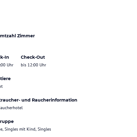
mtzahl Zimmer
k-In
Check-Out
:00 Uhr
bis 12:00 Uhr
tiere
bt
traucher- und Raucherinformation
raucherhotel
gruppe
e, Singles mit Kind, Singles