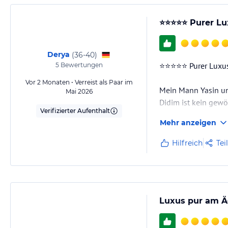
​⭐⭐⭐⭐⭐ Purer Lu
Derya
(
36-40
)
​⭐⭐⭐⭐⭐ Purer Luxus
5
Bewertungen
Vor 2 Monaten • Verreist als Paar im
​Mein Mann Yasin u
Mai 2026
Didim ist kein gewö
Verifizierter Aufenthalt
✨
Mehr anzeigen
​🛏️ Zimmer & Anlag
Hilfreich
Tei
​Gebucht hatten wi
ein Upgrade für ei
Luxus pur am Ä