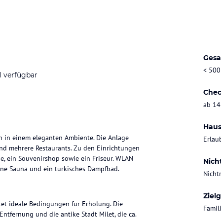
Gesa
< 500
l verfügbar
Chec
ab 14
Haus
en in einem eleganten Ambiente. Die Anlage
Erlau
und mehrere Restaurants. Zu den Einrichtungen
nge, ein Souvenirshop sowie ein Friseur. WLAN
Nich
eine Sauna und ein türkisches Dampfbad.
Nicht
Ziel
tet ideale Bedingungen für Erholung. Die
Famili
fernung und die antike Stadt Milet, die ca.