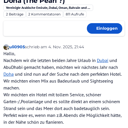
Doha (The Pearl ?)
Vereinigte Arabische Emirate, Dubai, Oman, Bahrain und Qatar
2
Beiträge
2
Kommentatoren
811
Aufrufe
Einloggen
uli0905
schrieb am
4. Nov. 2025, 21:44
zuletzt editiert von
Offline
Hallo,
Nachdem wir die letzten beiden Jahre Urlaub in
Dubai
und
AbuDhabi gemacht haben, möchten wir nächstes Jahr nach
Doha
und sind nun auf der Suche nach dem perfekten Hotel.
Wir möchten einen Mix aus Badeurlaub und Sightseeing
machen.
Wir möchten ein Hotel mit tollem Service, schöner
Garten-/,Poolanlage und es sollte direkt an einem schönem
Strand sein und das Meer dort auch badetauglich sein.
Perfekt wäre es, wenn man z.B. Abends die Möglichkeit hätte,
in der Nähe schön zu flanieren.