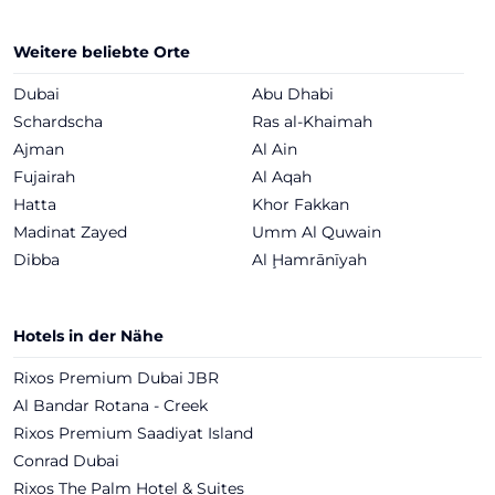
Weitere beliebte Orte
Dubai
Abu Dhabi
Schardscha
Ras al-Khaimah
Ajman
Al Ain
Fujairah
Al Aqah
Hatta
Khor Fakkan
Madinat Zayed
Umm Al Quwain
Dibba
Al Ḩamrānīyah
Hotels in der Nähe
Rixos Premium Dubai JBR
Al Bandar Rotana - Creek
Rixos Premium Saadiyat Island
Conrad Dubai
Rixos The Palm Hotel & Suites