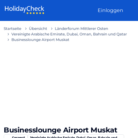
Weiter zum Inhalt
Einloggen
Startseite
Übersicht
Länderforum Mittlerer Osten
Vereinigte Arabische Emirate, Dubai, Oman, Bahrain und Qatar
Businesslounge Airport Muskat
Businesslounge Airport Muskat
Gesperrt
Vereinigte Arabische Emirate, Dubai, Oman, Bahrain und Qatar