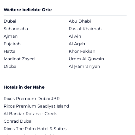
Weitere beliebte Orte
Dubai
Abu Dhabi
Schardscha
Ras al-Khaimah
Ajman
Al Ain
Fujairah
Al Aqah
Hatta
Khor Fakkan
Madinat Zayed
Umm Al Quwain
Dibba
Al Ḩamrānīyah
Hotels in der Nähe
Rixos Premium Dubai JBR
Rixos Premium Saadiyat Island
Al Bandar Rotana - Creek
Conrad Dubai
Rixos The Palm Hotel & Suites