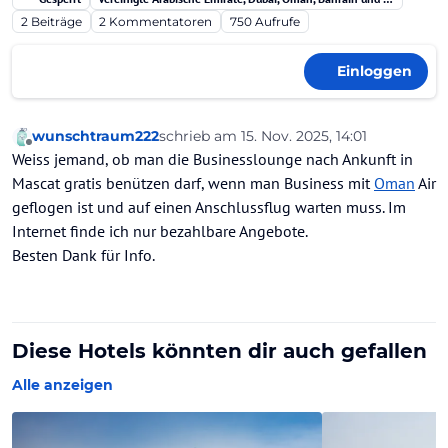
2
Beiträge
2
Kommentatoren
750
Aufrufe
Einloggen
wunschtraum222
schrieb am
15. Nov. 2025, 14:01
zuletzt editiert von
Offline
Weiss jemand, ob man die Businesslounge nach Ankunft in
Mascat gratis benützen darf, wenn man Business mit
Oman
Air
geflogen ist und auf einen Anschlussflug warten muss. Im
Internet finde ich nur bezahlbare Angebote.
Besten Dank für Info.