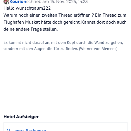
Kourion
schrieb am
15. Nov. 2025, 14:23
wenn man Business mit Oman Air geflogen ist
zuletzt editiert von Kourion
Offline
Hallo wunschtraum222
und auf einen Anschlussflug warten muss. Im
Internet finde ich nur bezahlbare Angebote.
Warum noch einen zweiten Thread eröffnen ? Ein Thread zum
Besten Dank für Info.
Flughafen Muskat hätte doch gereicht. Kannst dort doch auch
deine andere Frage stellen.
Es kommt nicht darauf an, mit dem Kopf durch die Wand zu gehen,
sondern mit den Augen die Tür zu finden. (Werner von Siemens)
Hotel Aufsteiger
Al Hamra Residence