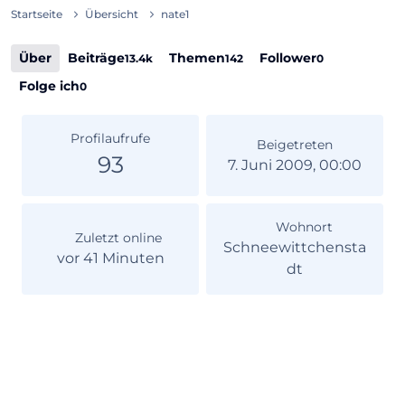
Startseite
Übersicht
nate1
Über
Beiträge
Themen
Follower
13.4k
142
0
Folge ich
0
Profilaufrufe
Beigetreten
93
7. Juni 2009, 00:00
Wohnort
Zuletzt online
Schneewittchensta
vor 41 Minuten
dt