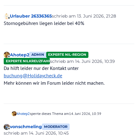
Urlauber 26336365
schrieb am
13. Juni 2026, 21:28
zuletzt editiert von
Offline
Stornogebühren liegen leider bei 40%
Ahotep2
ADMIN
EXPERTE NIL-REGION
Offline
schrieb am
14. Juni 2026, 10:39
EXPERTE NILKREUZFAHRTEN
zuletzt editiert von Ahotep2
Da hilft leider nur der Kontakt unter
buchung@Holidaycheck.de
Mehr können wir im Forum leider nicht machen.
Ahotep2
sperrte dieses Thema am
14. Juni 2026, 10:39
vonschmeling
MODERATOR
Offline
schrieb am
14. Juni 2026, 10:45
zuletzt editiert von