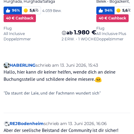
HABERLING
schrieb am
13. Juni 2026, 15:43
zuletzt editiert von
Offline
Hallo, hier kann dir keiner helfen, wende dich an deine
Buchungsstelle und schildere deine miesere.
"Da staunt der Laie, und der Fachmann wundert sich"
REJBodenheim
schrieb am
13. Juni 2026, 16:06
zuletzt editiert von
Offline
Aber der seelische Beistand der Community ist dir sicher!