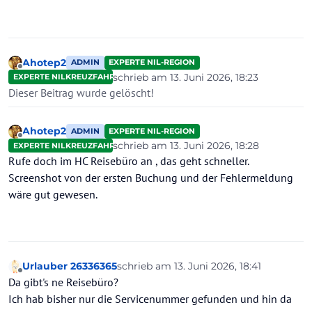
Ahotep2
ADMIN
EXPERTE NIL-REGION
Offline
schrieb am
13. Juni 2026, 18:23
EXPERTE NILKREUZFAHRTEN
zuletzt editiert von
Dieser Beitrag wurde gelöscht!
Ahotep2
ADMIN
EXPERTE NIL-REGION
Offline
schrieb am
13. Juni 2026, 18:28
EXPERTE NILKREUZFAHRTEN
zuletzt editiert von
Rufe doch im HC Reisebüro an , das geht schneller.
Screenshot von der ersten Buchung und der Fehlermeldung
wäre gut gewesen.
Urlauber 26336365
schrieb am
13. Juni 2026, 18:41
zuletzt editiert von
Offline
Da gibt's ne Reisebüro?
Ich hab bisher nur die Servicenummer gefunden und hin da