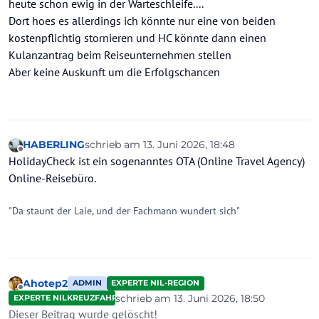
heute schon ewig in der Warteschleife....
Dort hoes es allerdings ich könnte nur eine von beiden
kostenpflichtig stornieren und HC könnte dann einen
Kulanzantrag beim Reiseunternehmen stellen
Aber keine Auskunft um die Erfolgschancen
HABERLING
schrieb am
13. Juni 2026, 18:48
zuletzt editiert von HABERLING
Offline
HolidayCheck ist ein sogenanntes OTA (Online Travel Agency)
Online-Reisebüro.
"Da staunt der Laie, und der Fachmann wundert sich"
Ahotep2
ADMIN
EXPERTE NIL-REGION
Offline
schrieb am
13. Juni 2026, 18:50
EXPERTE NILKREUZFAHRTEN
zuletzt editiert von
Dieser Beitrag wurde gelöscht!