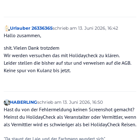
Urlauber 26336365
schrieb am
13. Juni 2026, 16:42
zuletzt editiert von
Offline
Hallo zusammen,
shit. Vielen Dank trotzdem
Wir werden versuchen das mit Holidaycheck zu klären.
Leider stellen die bisher auf stur und verweisen auf die AGB.
Keine spur von Kulanz bis jetzt.
HABERLING
schrieb am
13. Juni 2026, 16:50
zuletzt editiert von
Offline
Hast du von der Fehlermeldung keinen Screenshot gemacht?
Meinst du HolidayCheck als Veranstalter oder Vermittler, wenn
als Vermittler wird es schwieriger als bei HolidayCheck Reisen.
"Da staunt der Laie, und der Fachmann wundert sich"