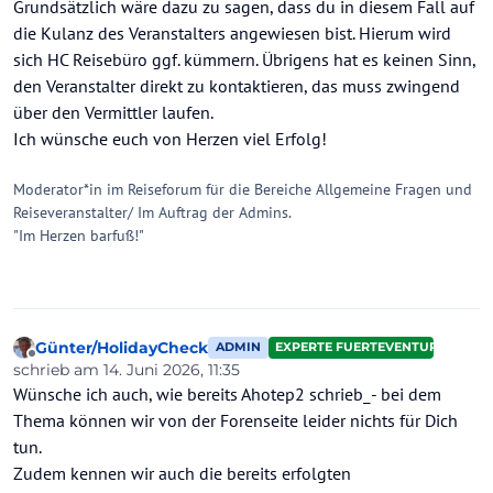
Grundsätzlich wäre dazu zu sagen, dass du in diesem Fall auf
die Kulanz des Veranstalters angewiesen bist. Hierum wird
sich HC Reisebüro ggf. kümmern. Übrigens hat es keinen Sinn,
den Veranstalter direkt zu kontaktieren, das muss zwingend
über den Vermittler laufen.
Ich wünsche euch von Herzen viel Erfolg!
Moderator*in im Reiseforum für die Bereiche Allgemeine Fragen und
Reiseveranstalter/ Im Auftrag der Admins.
"Im Herzen barfuß!"
Günter/HolidayCheck
ADMIN
EXPERTE FUERTEVENTURA
Offline
schrieb am
14. Juni 2026, 11:35
zuletzt editiert von Günter/HolidayCheck
Wünsche ich auch, wie bereits Ahotep2 schrieb_- bei dem
Thema können wir von der Forenseite leider nichts für Dich
tun.
Zudem kennen wir auch die bereits erfolgten