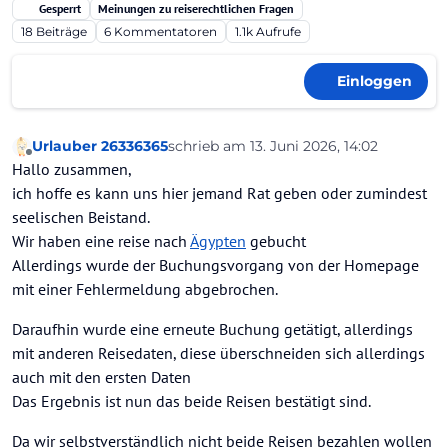
Gesperrt
Meinungen zu reiserechtlichen Fragen
18
Beiträge
6
Kommentatoren
1.1k
Aufrufe
Einloggen
Urlauber 26336365
schrieb am
13. Juni 2026, 14:02
zuletzt editiert von Ahotep2
Offline
Hallo zusammen,
ich hoffe es kann uns hier jemand Rat geben oder zumindest
seelischen Beistand.
Wir haben eine reise nach
Ägypten
gebucht
Allerdings wurde der Buchungsvorgang von der Homepage
mit einer Fehlermeldung abgebrochen.
Daraufhin wurde eine erneute Buchung getätigt, allerdings
mit anderen Reisedaten, diese überschneiden sich allerdings
auch mit den ersten Daten
Das Ergebnis ist nun das beide Reisen bestätigt sind.
Da wir selbstverständlich nicht beide Reisen bezahlen wollen