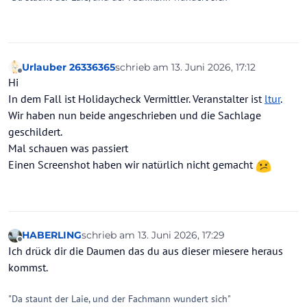
Urlauber 26336365
schrieb am
13. Juni 2026, 17:12
zuletzt editiert von
Offline
Hi
In dem Fall ist Holidaycheck Vermittler. Veranstalter ist
ltur
.
Wir haben nun beide angeschrieben und die Sachlage
geschildert.
Mal schauen was passiert
Einen Screenshot haben wir natürlich nicht gemacht
HABERLING
schrieb am
13. Juni 2026, 17:29
zuletzt editiert von
Offline
Ich drück dir die Daumen das du aus dieser miesere heraus
kommst.
"Da staunt der Laie, und der Fachmann wundert sich"