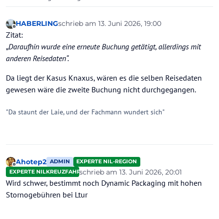
HABERLING
schrieb am
13. Juni 2026, 19:00
zuletzt editiert von HABERLING
Offline
Zitat:
„
Daraufhin wurde eine erneute Buchung getätigt, allerdings mit
anderen Reisedaten“.
Da liegt der Kasus Knaxus, wären es die selben Reisedaten
gewesen wäre die zweite Buchung nicht durchgegangen.
"Da staunt der Laie, und der Fachmann wundert sich"
Ahotep2
ADMIN
EXPERTE NIL-REGION
Offline
schrieb am
13. Juni 2026, 20:01
EXPERTE NILKREUZFAHRTEN
zuletzt editiert von
Wird schwer, bestimmt noch Dynamic Packaging mit hohen
Stornogebühren bei Ltur