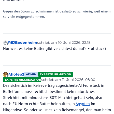
Gegen den Strom zu schwimmen ist deshalb so schwierig, weil einem
so viele entgegenkommen.
REJBodenheim
schrieb am
10. Juni 2026, 22:18
zuletzt editiert von
Offline
Nur weil es keine Butter gibt verzichtest du auf's Frühstück?
Ahotep2
ADMIN
EXPERTE NIL-REGION
Offline
schrieb am
11. Juni 2026, 08:00
EXPERTE NILKREUZFAHRTEN
zuletzt editiert von Ahotep2
6. Nov. 2026
Das sicherlich im Reisevertrag zugesicherte AI Frühstuck in
Buffetform, muss rechtlich bestimmt kein natürliches
Streichfett mit mindestens 80% Milchfettgehalt sein, also
nach EU Norm echte Butter beinhalten, in
Ägypten
im
Nirgendwo. So oder so ist es kein Reisemangel, den man beim