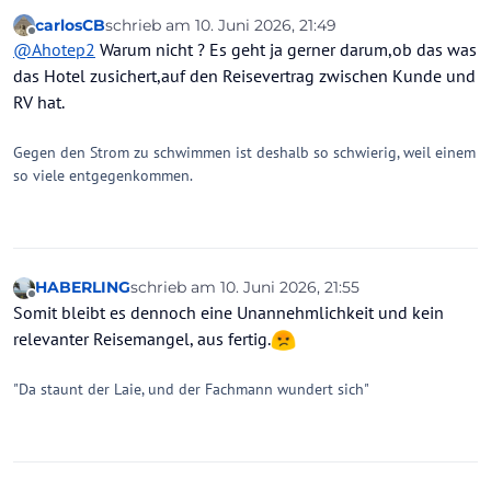
@
carlosCB
sagte
:
carlosCB
schrieb am
10. Juni 2026, 21:49
zuletzt editiert von
Offline
@
Ahotep2
Was ist daran "kurios"?
@
Ahotep2
Warum nicht ? Es geht ja gerner darum,ob das was
Das ist kein reiserechtliches Thema
das Hotel zusichert,auf den Reisevertrag zwischen Kunde und
RV hat.
Gegen den Strom zu schwimmen ist deshalb so schwierig, weil einem
so viele entgegenkommen.
HABERLING
schrieb am
10. Juni 2026, 21:55
zuletzt editiert von HABERLING
6. Okt. 2026, 21
Offline
Somit bleibt es dennoch eine Unannehmlichkeit und kein
relevanter Reisemangel, aus fertig.
"Da staunt der Laie, und der Fachmann wundert sich"