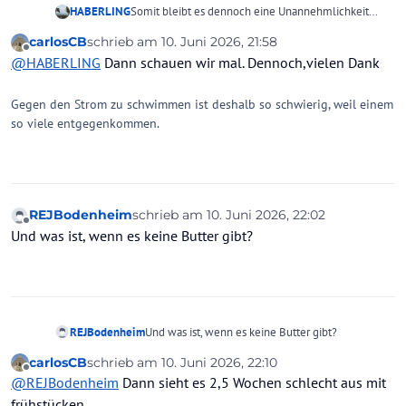
HABERLING
Somit bleibt es dennoch eine Unannehmlichkeit
und kein relevanter Reisemangel, aus fertig.
carlosCB
schrieb am
10. Juni 2026, 21:58
zuletzt editiert von
Offline
@
HABERLING
Dann schauen wir mal. Dennoch,vielen Dank
Gegen den Strom zu schwimmen ist deshalb so schwierig, weil einem
so viele entgegenkommen.
REJBodenheim
schrieb am
10. Juni 2026, 22:02
zuletzt editiert von
Offline
Und was ist, wenn es keine Butter gibt?
REJBodenheim
Und was ist, wenn es keine Butter gibt?
carlosCB
schrieb am
10. Juni 2026, 22:10
zuletzt editiert von
Offline
@
REJBodenheim
Dann sieht es 2,5 Wochen schlecht aus mit
frühstücken