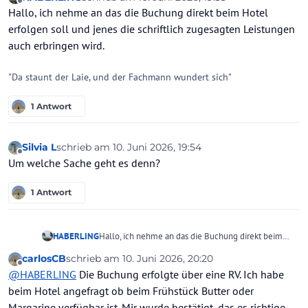
zuletzt editiert von
Offline
Hallo, ich nehme an das die Buchung direkt beim Hotel
erfolgen soll und jenes die schriftlich zugesagten Leistungen
auch erbringen wird.
"Da staunt der Laie, und der Fachmann wundert sich"
1 Antwort
Silvia L
schrieb am
10. Juni 2026, 19:54
zuletzt editiert von
Offline
Um welche Sache geht es denn?
1 Antwort
HABERLING
Hallo, ich nehme an das die Buchung direkt beim
Hotel erfolgen soll und jenes die schriftlich
carlosCB
schrieb am
10. Juni 2026, 20:20
zugesagten Leistungen auch erbringen wird.
zuletzt editiert von
Offline
@
HABERLING
Die Buchung erfolgte über eine RV. Ich habe
beim Hotel angefragt ob beim Frühstück Butter oder
Margarine verfügbar ist. Mir wurde bestätigt, das es richtige