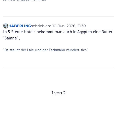
HABERLING
schrieb am
10. Juni 2026, 21:39
zuletzt editiert von
Offline
In 5 Sterne Hotels bekommt man auch in Ägypten eine Butter
"Samna" ,
"Da staunt der Laie, und der Fachmann wundert sich"
1 von 2