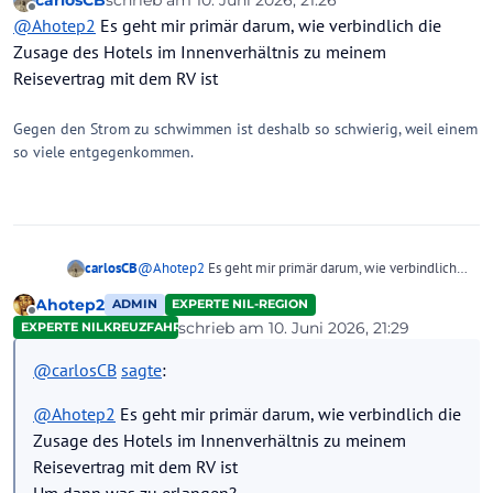
carlosCB
schrieb am
10. Juni 2026, 21:26
WÄRE,wenn du keine Butter sondern Margarine am
zuletzt editiert von
Offline
@
Ahotep2
Es geht mir primär darum, wie verbindlich die
Frühstücksbuffet vorfindest? Nutze die Rubrik Fragen
zum Hotel und frage auch die Gäste, bevor du hier ein
Zusage des Hotels im Innenverhältnis zu meinem
Butterfass aufmachst. Oder du bittest freundlich den
Reisevertrag mit dem RV ist
Kellner vor Ort,dir welche zu bringen .
Gegen den Strom zu schwimmen ist deshalb so schwierig, weil einem
so viele entgegenkommen.
carlosCB
@
Ahotep2
Es geht mir primär darum, wie verbindlich
die Zusage des Hotels im Innenverhältnis zu meinem
Ahotep2
ADMIN
EXPERTE NIL-REGION
Reisevertrag mit dem RV ist
Offline
schrieb am
10. Juni 2026, 21:29
EXPERTE NILKREUZFAHRTEN
zuletzt editiert von
@
carlosCB
sagte
:
@
Ahotep2
Es geht mir primär darum, wie verbindlich die
Zusage des Hotels im Innenverhältnis zu meinem
Reisevertrag mit dem RV ist
Um dann was zu erlangen?