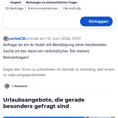
Gesperrt
Meinungen zu reiserechtlichen Fragen
35
Beiträge
8
Kommentatoren
1.6k
Aufrufe
Einloggen
carlosCB
schrieb am
10. Juni 2026, 19:07
zuletzt editiert von Ahotep2
6. Nov. 2026, 08:02
Offline
Anfrage an ein AI Hotel mit Bestätigung einer bestimmten
Sache,ist das dann ein verbindlicher Teil meines
Reisvertrages?
Gegen den Strom zu schwimmen ist deshalb so schwierig, weil einem
so viele entgegenkommen.
1 Antwort