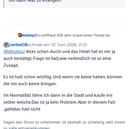
Ahotep2
Du eröffnest VOR dem Urlaub einen Thread bei
reiserechtlichen Fragen,ob es ein Reisemängel
carlosCB
schrieb am
10. Juni 2026, 21:31
WÄRE,wenn du keine Butter sondern Margarine am
zuletzt editiert von
Offline
@
Ahotep2
Alles schon durch und das Hotel hat es mir ja
Frühstücksbuffet vorfindest? Nutze die Rubrik Fragen
zum Hotel und frage auch die Gäste, bevor du hier ein
auch bestätigt. Frage ist halt,wie verbindlich ist so eine
Butterfass aufmachst. Oder du bittest freundlich den
Zusage.
Kellner vor Ort,dir welche zu bringen .
Es ist halt schon wichtig. Und wenn sie keine haben, können
die mir auch keine bringen.
Im Normalfall fahre ich dann in die Stadt und kaufe mir
selber welche.Das ist ja kein Problem. Aber in diesem Fall
,gehtdas halt nicht
Gegen den Strom zu schwimmen ist deshalb so schwierig, weil einem
so viele entgegenkommen.