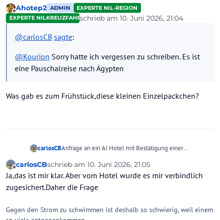
eine Pauschalreise nach Ägypten
Ahotep2
ADMIN
EXPERTE NIL-REGION
Offline
schrieb am
10. Juni 2026, 21:04
EXPERTE NILKREUZFAHRTEN
zuletzt editiert von
@
carlosCB
sagte
:
@
Kourion
Sorry hatte ich vergessen zu schreiben. Es ist
eine Pauschalreise nach Ägypten
Was gab es zum Frühstück,diese kleinen Einzelpackchen?
carlosCB
Anfrage an ein AI Hotel mit Bestätigung einer
bestimmten Sache,ist das dann ein verbindlicher Teil
carlosCB
schrieb am
10. Juni 2026, 21:05
meines Reisvertrages?
zuletzt editiert von
Offline
Ja,das ist mir klar. Aber vom Hotel wurde es mir verbindlich
zugesichert.Daher die Frage
Gegen den Strom zu schwimmen ist deshalb so schwierig, weil einem