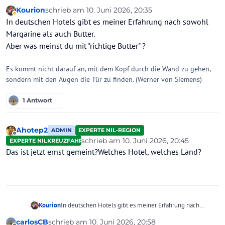
Kourion
schrieb am
10. Juni 2026, 20:35
zuletzt editiert von Kourion
6. Okt. 2026, 20:36
Abwesend
In deutschen Hotels gibt es meiner Erfahrung nach sowohl
Margarine als auch Butter.
Aber was meinst du mit "richtige Butter" ?
Es kommt nicht darauf an, mit dem Kopf durch die Wand zu gehen,
sondern mit den Augen die Tür zu finden. (Werner von Siemens)
1 Antwort
Ahotep2
ADMIN
EXPERTE NIL-REGION
Offline
schrieb am
10. Juni 2026, 20:45
EXPERTE NILKREUZFAHRTEN
zuletzt editiert von Ahotep2
6. Okt. 2026,
Das ist jetzt ernst gemeint?Welches Hotel, welches Land?
Kourion
In deutschen Hotels gibt es meiner Erfahrung nach
sowohl Margarine als auch Butter.
carlosCB
schrieb am
10. Juni 2026, 20:58
Aber was meinst du mit "richtige Butter" ?