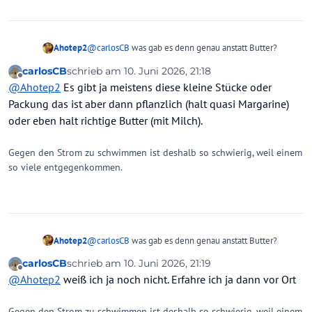
Ahotep2
@
carlosCB
was gab es denn genau anstatt Butter?
carlosCB
schrieb am
10. Juni 2026, 21:18
zuletzt editiert von
Offline
@
Ahotep2
Es gibt ja meistens diese kleine Stücke oder
Packung das ist aber dann pflanzlich (halt quasi Margarine)
oder eben halt richtige Butter (mit Milch).
Gegen den Strom zu schwimmen ist deshalb so schwierig, weil einem
so viele entgegenkommen.
Ahotep2
@
carlosCB
was gab es denn genau anstatt Butter?
carlosCB
schrieb am
10. Juni 2026, 21:19
zuletzt editiert von
Offline
@
Ahotep2
weiß ich ja noch nicht. Erfahre ich ja dann vor Ort
Gegen den Strom zu schwimmen ist deshalb so schwierig, weil einem