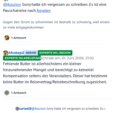
zuletzt editiert von
Offline
@
Kourion
Sorry hatte ich vergessen zu schreiben. Es ist eine
Pauschalreise nach
Ägypten
Gegen den Strom zu schwimmen ist deshalb so schwierig, weil einem
so viele entgegenkommen.
1 Antwort
Ahotep2
ADMIN
EXPERTE NIL-REGION
Offline
schrieb am
10. Juni 2026, 21:02
EXPERTE NILKREUZFAHRTEN
zuletzt editiert von Ahotep2
6. Okt. 2026,
Fehlende Butter ist allerhöchstens ein kleiner
hinzunehmender Mangel und berechtigt zu keinerlei
Kompensation seitens des Veranstalters. Dieser hat bestimmt
keine Butter im Reisevertrag/Reisebeschreibung zugesichert.
1 Antwort
carlosCB
@
Kourion
Sorry hatte ich vergessen zu schreiben. Es ist