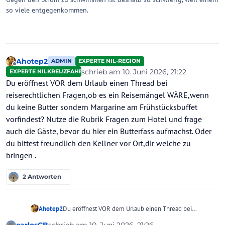
so viele entgegenkommen.
Ahotep2
ADMIN
EXPERTE NIL-REGION
Offline
schrieb am
10. Juni 2026, 21:22
EXPERTE NILKREUZFAHRTEN
zuletzt editiert von Ahotep2
6. Okt. 2026,
Du eröffnest VOR dem Urlaub einen Thread bei
reiserechtlichen Fragen,ob es ein Reisemängel WÄRE,wenn
du keine Butter sondern Margarine am Frühstücksbuffet
vorfindest? Nutze die Rubrik Fragen zum Hotel und frage
auch die Gäste, bevor du hier ein Butterfass aufmachst. Oder
du bittest freundlich den Kellner vor Ort,dir welche zu
bringen .
2 Antworten
Ahotep2
Du eröffnest VOR dem Urlaub einen Thread bei
reiserechtlichen Fragen,ob es ein Reisemängel