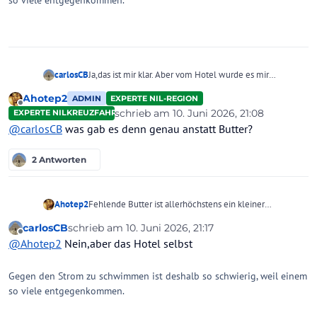
so viele entgegenkommen.
carlosCB
Ja,das ist mir klar. Aber vom Hotel wurde es mir
verbindlich zugesichert.Daher die Frage
Ahotep2
ADMIN
EXPERTE NIL-REGION
Offline
schrieb am
10. Juni 2026, 21:08
EXPERTE NILKREUZFAHRTEN
zuletzt editiert von
@
carlosCB
was gab es denn genau anstatt Butter?
2 Antworten
Ahotep2
Fehlende Butter ist allerhöchstens ein kleiner
hinzunehmender Mangel und berechtigt zu keinerlei
carlosCB
schrieb am
10. Juni 2026, 21:17
Kompensation seitens des Veranstalters. Dieser hat
zuletzt editiert von
Offline
@
Ahotep2
Nein,aber das Hotel selbst
bestimmt keine Butter im
Reisevertrag/Reisebeschreibung zugesichert.
Gegen den Strom zu schwimmen ist deshalb so schwierig, weil einem
so viele entgegenkommen.