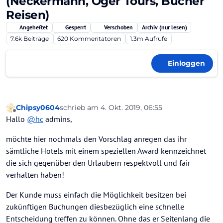
(Neckermann, Öger Tours, Bucher
Reisen)
Angeheftet
Gesperrt
Verschoben
Archiv (nur lesen)
7.6k
Beiträge
620
Kommentatoren
1.3m
Aufrufe
Einloggen
Chipsy0604
schrieb am
4. Okt. 2019, 06:55
zuletzt editiert von
Offline
Hallo
@
hc
admins,
möchte hier nochmals den Vorschlag anregen das ihr
sämtliche Hotels mit einem speziellen Award kennzeichnet
die sich gegenüber den Urlaubern respektvoll und fair
verhalten haben!
Der Kunde muss einfach die Möglichkeit besitzen bei
zukünftigen Buchungen diesbezüglich eine schnelle
Entscheidung treffen zu können. Ohne das er Seitenlang die