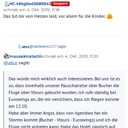
HC-Mitglied2685943
Gesperrt
Offline
schrieb am
4. Okt. 2019, 11:18
zuletzt editiert von
Das tut mir von Herzen leid, vor allem für die Kinder.
@
stefaniem1177
sagte:
abce
mauseknatschi
schrieb am
4. Okt. 2019, 11:20
zuletzt editiert von
Offline
Gibt es hier jemanden mit Abreisedatum bis 31.10.
@
abce
sagte:
Der Eurowings Flüge genutzt hat, nutzen kann?
Das würde mich wirklich auch interessieren. Bei uns ist es
so, dass innerhalb unserer Pauschalreise über Bucher die
Das würde mich wirklich auch interessieren. Bei uns ist es
Flüge über Vtours gebucht wurden. Ich rufe ständig bei
so, dass innerhalb unserer Pauschalreise über Bucher die
Eurowings an, die mir versichern, dass ich fliegen könnte
Flüge über Vtours gebucht wurden. Ich rufe ständig bei
am 12.10.
Eurowings an, die mir versichern, dass ich fliegen könnte
Habe aber immer Angst, dass von irgendwo her ein Stormo
kommt (Bucher - Vtours - Eurowings) und ich die Flüge
am 12.10.
nicht antreten kann. Habe das Hotel nämlich auf eigene
Habe aber immer Angst, dass von irgendwo her ein
Kosten nochmal bezahlt....
Stormo kommt (Bucher - Vtours - Eurowings) und ich die
Flüge nicht antreten kann. Habe das Hotel nämlich auf