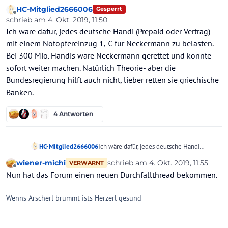
HC-Mitglied2666006
Gesperrt
Offline
schrieb am
4. Okt. 2019, 11:50
zuletzt editiert von
Ich wäre dafür, jedes deutsche Handi (Prepaid oder Vertrag)
mit einem Notopfereinzug 1,-€ für Neckermann zu belasten.
Bei 300 Mio. Handis wäre Neckermann gerettet und könnte
sofort weiter machen. Natürlich Theorie- aber die
Bundesregierung hilft auch nicht, lieber retten sie griechische
Banken.
4 Antworten
HC-Mitglied2666006
Ich wäre dafür, jedes deutsche Handi
(Prepaid oder Vertrag) mit einem
wiener-michi
schrieb am
4. Okt. 2019, 11:55
VERWARNT
Notopfereinzug 1,-€ für Neckermann zu
zuletzt editiert von
Offline
Nun hat das Forum einen neuen Durchfallthread bekommen.
belasten. Bei 300 Mio. Handis wäre
Neckermann gerettet und könnte sofort
weiter machen. Natürlich Theorie- aber die
Wenns Arscherl brummt ists Herzerl gesund
Bundesregierung hilft auch nicht, lieber
retten sie griechische Banken.