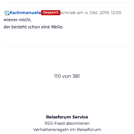
Karinmanuela
schrieb am
4. Okt. 2019, 12:00
Gesperrt
zuletzt editiert von
Offline
wiener-michi,
der besteht schon eine Weile.
110 von 381
Reiseforum Service
RSS-Feed abonnieren
Verhaltensregeln im Reiseforum