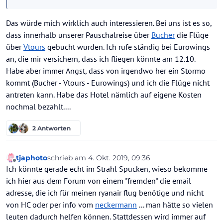
Das würde mich wirklich auch interessieren. Bei uns ist es so,
dass innerhalb unserer Pauschalreise über
Bucher
die Flüge
über
Vtours
gebucht wurden. Ich rufe ständig bei Eurowings
an, die mir versichern, dass ich fliegen könnte am 12.10.
Habe aber immer Angst, dass von irgendwo her ein Stormo
kommt (Bucher - Vtours - Eurowings) und ich die Flüge nicht
antreten kann. Habe das Hotel nämlich auf eigene Kosten
nochmal bezahlt....
2 Antworten
tjaphoto
schrieb am
4. Okt. 2019, 09:36
zuletzt editiert von
Offline
Ich könnte gerade echt im Strahl Spucken, wieso bekomme
ich hier aus dem Forum von einem "fremden" die email
adresse, die ich für meinen ryanair flug benötige und nicht
von HC oder per info vom
neckermann
... man hätte so vielen
leuten dadurch helfen können. Stattdessen wird immer auf