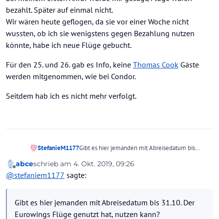
bezahlt. Später auf einmal nicht.
Wir wären heute geflogen, da sie vor einer Woche nicht
wussten, ob ich sie wenigstens gegen Bezahlung nutzen
könnte, habe ich neue Flüge gebucht.
Für den 25. und 26. gab es Info, keine
Thomas Cook
Gäste
werden mitgenommen, wie bei Condor.
Seitdem hab ich es nicht mehr verfolgt.
StefanieM1177
Gibt es hier jemanden mit Abreisedatum bis
31.10. Der Eurowings Flüge genutzt hat, nutzen
abce
schrieb am
4. Okt. 2019, 09:26
kann?
zuletzt editiert von
Offline
@
stefaniem1177
sagte:
Gibt es hier jemanden mit Abreisedatum bis 31.10. Der
Eurowings Flüge genutzt hat, nutzen kann?