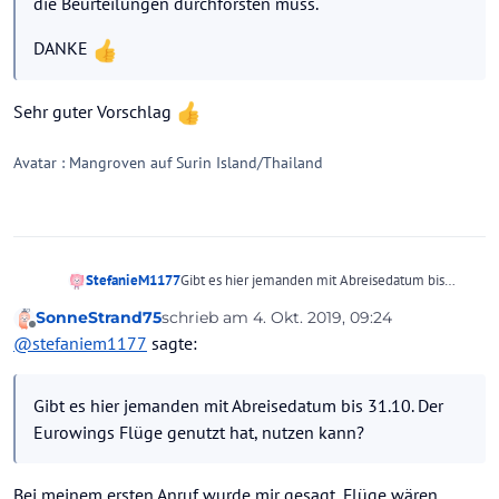
die Beurteilungen durchforsten muss.
DANKE
Sehr guter Vorschlag
Avatar : Mangroven auf Surin Island/Thailand
StefanieM1177
Gibt es hier jemanden mit Abreisedatum bis
31.10. Der Eurowings Flüge genutzt hat, nutzen
SonneStrand75
schrieb am
4. Okt. 2019, 09:24
kann?
zuletzt editiert von
Offline
@
stefaniem1177
sagte:
Gibt es hier jemanden mit Abreisedatum bis 31.10. Der
Eurowings Flüge genutzt hat, nutzen kann?
Bei meinem ersten Anruf wurde mir gesagt, Flüge wären