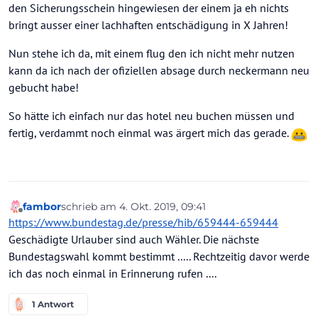
den Sicherungsschein hingewiesen der einem ja eh nichts
bringt ausser einer lachhaften entschädigung in X Jahren!
Nun stehe ich da, mit einem flug den ich nicht mehr nutzen
kann da ich nach der ofiziellen absage durch neckermann neu
gebucht habe!
So hätte ich einfach nur das hotel neu buchen müssen und
fertig, verdammt noch einmal was ärgert mich das gerade.
fambor
schrieb am
4. Okt. 2019, 09:41
zuletzt editiert von
Offline
https://www.bundestag.de/presse/hib/659444-659444
Geschädigte Urlauber sind auch Wähler. Die nächste
Bundestagswahl kommt bestimmt ..... Rechtzeitig davor werde
ich das noch einmal in Erinnerung rufen ....
1 Antwort