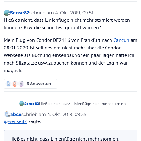
Sense82
schrieb am
4. Okt. 2019, 09:51
zuletzt editiert von Sense82
10. Apr. 2019, 09:51
Offline
Hieß es nicht, dass Linienflüge nicht mehr storniert werden
können? Bzw. die schon fest gezahlt wurden?
Mein Flug von Condor DE2116 von Frankfurt nach
Cancun
am
08.01.2020 ist seit gestern nicht mehr über die Condor
Webseite als Buchung einsehbar. Vor ein paar Tagen hätte ich
noch Sitzplätze usw. zubuchen können und der Login war
möglich.
3 Antworten
Hieß es nicht, dass Linienflüge nicht mehr storniert
Sense82
werden können? Bzw. die schon fest gezahlt wurden?
abce
schrieb am
4. Okt. 2019, 09:55
Mein Flug von Condor DE2116 von Frankfurt nach
zuletzt editiert von abce
10. Apr. 2019, 09:56
Offline
@
sense82
sagte:
Cancun am 08.01.2020 ist seit gestern nicht mehr über
die Condor Webseite als Buchung einsehbar. Vor ein
paar Tagen hätte ich noch Sitzplätze usw. zubuchen
Hieß es nicht, dass Linienflüge nicht mehr storniert
können und der Login war möglich.