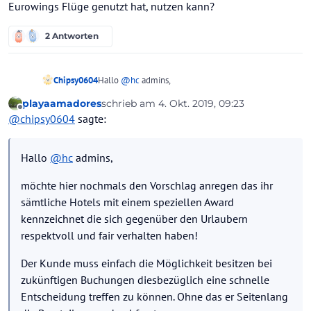
Eurowings Flüge genutzt hat, nutzen kann?
2 Antworten
Hallo
@
hc
admins,
Chipsy0604
playaamadores
schrieb am
4. Okt. 2019, 09:23
möchte hier nochmals den Vorschlag anregen das
zuletzt editiert von
Offline
@
chipsy0604
sagte:
ihr sämtliche Hotels mit einem speziellen Award
kennzeichnet die sich gegenüber den Urlaubern
Der Kunde muss einfach die Möglichkeit besitzen
respektvoll und fair verhalten haben!
bei zukünftigen Buchungen diesbezüglich eine
Hallo
@
hc
admins,
schnelle Entscheidung treffen zu können. Ohne das
DANKE
er Seitenlang die Beurteilungen durchforsten muss.
möchte hier nochmals den Vorschlag anregen das ihr
sämtliche Hotels mit einem speziellen Award
kennzeichnet die sich gegenüber den Urlaubern
respektvoll und fair verhalten haben!
Der Kunde muss einfach die Möglichkeit besitzen bei
zukünftigen Buchungen diesbezüglich eine schnelle
Entscheidung treffen zu können. Ohne das er Seitenlang