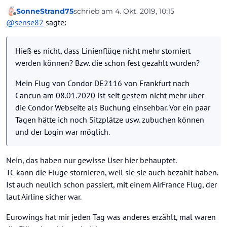
werden können? Bzw. die schon fest gezahlt wurden?
SonneStrand75
schrieb am
4. Okt. 2019, 10:15
Mein Flug von Condor DE2116 von Frankfurt nach
zuletzt editiert von
Offline
@
sense82
sagte:
Cancun am 08.01.2020 ist seit gestern nicht mehr über
die Condor Webseite als Buchung einsehbar. Vor ein
paar Tagen hätte ich noch Sitzplätze usw. zubuchen
Hieß es nicht, dass Linienflüge nicht mehr storniert
können und der Login war möglich.
werden können? Bzw. die schon fest gezahlt wurden?
Mein Flug von Condor DE2116 von Frankfurt nach
Cancun am 08.01.2020 ist seit gestern nicht mehr über
die Condor Webseite als Buchung einsehbar. Vor ein paar
Tagen hätte ich noch Sitzplätze usw. zubuchen können
und der Login war möglich.
Nein, das haben nur gewisse User hier behauptet.
TC kann die Flüge stornieren, weil sie sie auch bezahlt haben.
Ist auch neulich schon passiert, mit einem AirFrance Flug, der
laut Airline sicher war.
Eurowings hat mir jeden Tag was anderes erzählt, mal waren