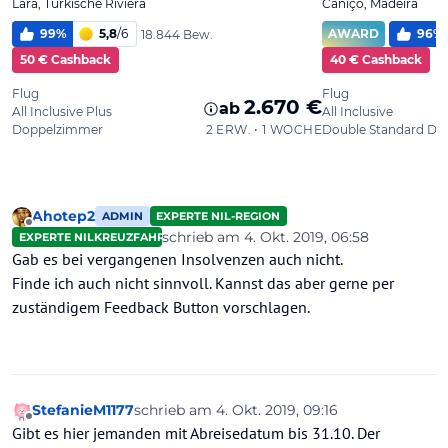
Ahotep2
ADMIN
EXPERTE NIL-REGION
Offline
schrieb am
4. Okt. 2019, 06:58
EXPERTE NILKREUZFAHRTEN
zuletzt editiert von Ahotep2
10. Apr. 2019
Gab es bei vergangenen Insolvenzen auch nicht.
Finde ich auch nicht sinnvoll. Kannst das aber gerne per
zuständigem Feedback Button vorschlagen.
StefanieM1177
schrieb am
4. Okt. 2019, 09:16
zuletzt editiert von
Offline
Gibt es hier jemanden mit Abreisedatum bis 31.10. Der