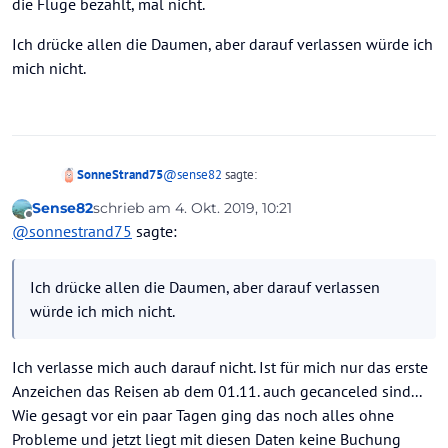
die Flüge bezahlt, mal nicht.
Ich drücke allen die Daumen, aber darauf verlassen würde ich
mich nicht.
@
sense82
sagte:
SonneStrand75
Sense82
schrieb am
4. Okt. 2019, 10:21
zuletzt editiert von Sense82
10. Apr. 2019, 10:23
Offline
Hieß es nicht, dass Linienflüge nicht mehr
@
sonnestrand75
sagte:
storniert werden können? Bzw. die schon
Nein, das haben nur gewisse User hier
fest gezahlt wurden?
behauptet.
Ich drücke allen die Daumen, aber darauf verlassen
TC kann die Flüge stornieren, weil sie sie auch
Mein Flug von Condor DE2116 von
Eurowings hat mir jeden Tag was anderes
würde ich mich nicht.
bezahlt haben. Ist auch neulich schon passiert,
Frankfurt nach Cancun am 08.01.2020 ist
erzählt, mal waren die Flüge bezahlt, mal nicht.
mit einem AirFrance Flug, der laut Airline sicher
seit gestern nicht mehr über die Condor
Ich drücke allen die Daumen, aber darauf
war.
Webseite als Buchung einsehbar. Vor ein
verlassen würde ich mich nicht.
Ich verlasse mich auch darauf nicht. Ist für mich nur das erste
paar Tagen hätte ich noch Sitzplätze usw.
Anzeichen das Reisen ab dem 01.11. auch gecanceled sind...
zubuchen können und der Login war
Wie gesagt vor ein paar Tagen ging das noch alles ohne
möglich.
Probleme und jetzt liegt mit diesen Daten keine Buchung