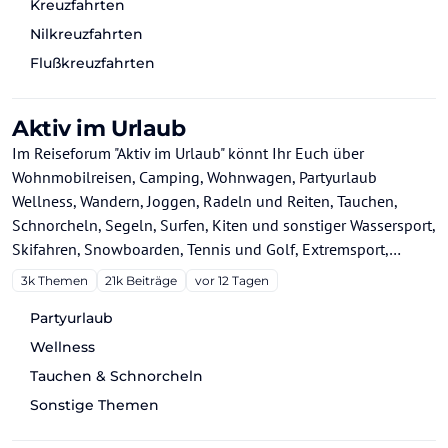
Kreuzfahrten
Nilkreuzfahrten
Flußkreuzfahrten
Aktiv im Urlaub
Im Reiseforum "Aktiv im Urlaub" könnt Ihr Euch über
Wohnmobilreisen, Camping, Wohnwagen, Partyurlaub
Wellness, Wandern, Joggen, Radeln und Reiten, Tauchen,
Schnorcheln, Segeln, Surfen, Kiten und sonstiger Wassersport,
Skifahren, Snowboarden, Tennis und Golf, Extremsport,
sonstiger Sport, Motorradreisen, Fotografie,
3k
Themen
21k
Beiträge
vor 12 Tagen
Unterwasserfotografie, Filmen und Kunst, Kreativ &
Partyurlaub
Kulinarisches austauschen.
Wellness
Tauchen & Schnorcheln
Sonstige Themen