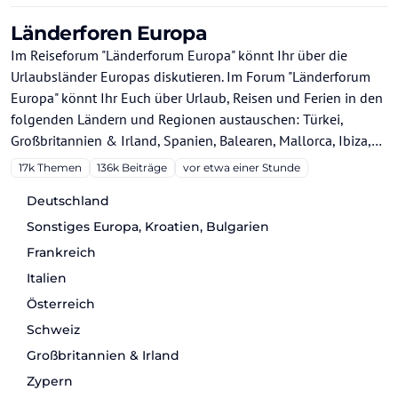
Länderforen Europa
Im Reiseforum "Länderforum Europa" könnt Ihr über die
Urlaubsländer Europas diskutieren. Im Forum "Länderforum
Europa" könnt Ihr Euch über Urlaub, Reisen und Ferien in den
folgenden Ländern und Regionen austauschen: Türkei,
Großbritannien & Irland, Spanien, Balearen, Mallorca, Ibiza,
Menorca, Formentera, Kanaren,Gran Canaria, Teneriffa,
17k
Themen
136k
Beiträge
vor etwa einer Stunde
Fuerteventura, Lanzarote, La Palma, La Gomera, El Hierro,
Deutschland
Costa de la Luz, Costa del Sol, Andalusien, Barcelona,
Städtereisen Spanien, Griechenland, Chalkidiki, Griechische
Sonstiges Europa, Kroatien, Bulgarien
Inseln, Kos, Kreta, Rhodos, Kroatien, Bulgarien, Portugal,
Frankreich
Schweden, Russland, Italien, Gardasee, Südtirol, Rom,
Italien
Mailand, Venedig, Verona, Deutschland, Hamburg, München,
Österreich
Berlin, Österreich, Städtereisen Wien, Schweiz, Zypern,
Schweiz
Nordzypern.
Großbritannien & Irland
Zypern